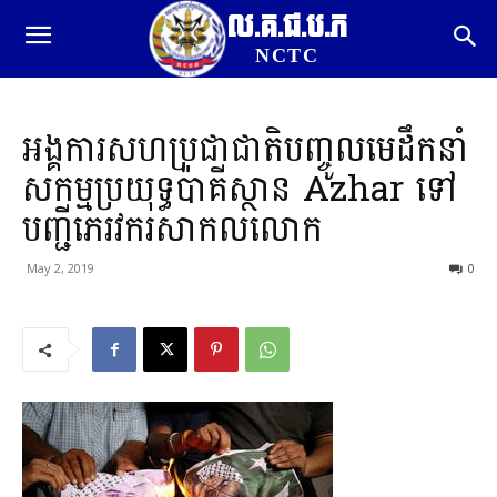
ល.គ.ជ.ប.ភ
NCTC
អង្គការសហប្រជាជាតិបញ្ចូលមេដឹកនាំ
សកម្មប្រយុទ្ធប៉ាគីស្ថាន Azhar ទៅ
បញ្ជីភេរវករ​សាកលលោក
May 2, 2019
0