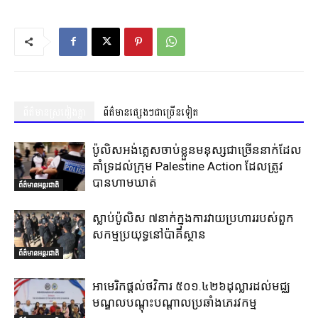
ព័ត៌មានស្រដៀងគ្នា
ព័ត៌មានផ្សេងៗជាច្រើនទៀត
ប៉ូលិសអង់គ្លេសចាប់ខ្លួនមនុស្សជាច្រើននាក់ដែល
គាំទ្រដល់ក្រុម Palestine Action ដែលត្រូវ
បានហាមឃាត់
ព័ត៌មានអន្តរជាតិ
ស្លាប់ប៉ូលិស ៧នាក់ក្នុងការវាយប្រហាររបស់ពួក
សកម្មប្រយុទ្ធនៅប៉ាគីស្ថាន
ព័ត៌មានអន្តរជាតិ
អាមេរិកផ្តល់ថវិការ ៥០១.៤២៦ដុល្លារដល់មជ្ឈ
មណ្ឌលបណ្តុះបណ្តាលប្រឆាំងភេរវកម្ម