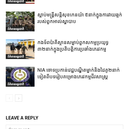
ព័ត៌មានអន្តរជាតិ
ស្លាប់មន្ត្រីសន្តិសុខកេនយ៉ា ៥នាក់ក្នុងការវាយឆ្មក់
របស់ពួកអាល់ស្ហាបាប
ព័ត៌មានអន្តរជាតិ
កងទ័ពប៉ាគីស្ថានសម្លាប់ពួកសកម្មប្រយុទ្ធ
៣២នាក់ក្នុងប្រតិបត្តិការប្រឆាំងភេរវកម្ម
ព័ត៌មានអន្តរជាតិ
NIA ចោទប្រកាន់វេជ្ជបណ្ឌិតម្នាក់និងដៃគូ២នាក់
ទៀតពីបទរៀបគម្រោងភេរវកម្មជីវសាស្ត្រ
ព័ត៌មានអន្តរជាតិ
LEAVE A REPLY