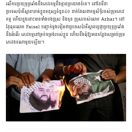
លើការប្រយុទ្ធ​ប្រឆាំងនឹង​ភេវរកម្ម​នឹងគ្មានប្រយោជន៍ទេ។ នៅខែមីនា
ប្រទេសប៉ាគីស្ថាន​ឃាត់ខ្លួនមនុស្ស​ចំនួន៤០ នាក់ដែលជា​កម្មសិទ្ធិរបស់ក្រុមភេរវ
កម្ម ហើយក្នុងនោះមានទាំងបងប្រុស និងកូន ប្រុសរបស់លោក Azhar។ នៅ
ថ្ងៃពុធលោក Faisal បញ្ជាក់ម្តងទៀតថា​ប្រទេសប៉ាគីស្ថានប្តេជ្ញា​ប្រយុទ្ធប្រឆាំង
នឹងអំពើរ ភេរវកម្ម​នៅគ្រប់ទម្រង់របស់ខ្លួន ហើយនឹងពុំឱ្យមានកន្លែងសម្រាប់​ក្រុម​​
ភេរវជនណាមួយ​ឡើយ។