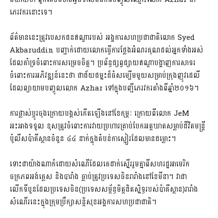
ភេរវករនោះទេ។
ព័ត៌មាននេះត្រូវបេសកជនឥណ្ឌា​របស់ អង្គការ​សហប្រជាជាតិលោក Syed
Akbaruddin​ បញ្ជាក់ដោយលោកធ្វើការ​ថ្លែងអំណរគុណ​ដល់អ្នកទាំងអស់
ដែលគាំទ្រចំពោះការសម្រេចចិត្ត។ ប្រព័ន្ធផ្សព្វផ្សាយឥណ្ឌា​បង្ហាញការ​សាទរ
ចំពោះការអភិវឌ្ឍន៍នេះថា ជាជ័យជម្នះដ៏ធំសម្បើមមួយសម្រាប់​ក្រុងញូវ​ដេលី​​
ដែល​ព្យាយាមបញ្ចូលលោក Azhar ទៅក្នុងបញ្ជីភេរវករតាំងពីឆ្នាំ២០១៦។
ការផ្លាស់ប្តូរចុងក្រោយបង្អស់កើតឡើងនៅខែកុម្ភៈ ក្រោយពីលោក JeM
អះអាងទទួល ខុសត្រូវចំពោះការវាយប្រហារគ្រាប់បែកអត្តឃាតសម្លាប់ជីវិតមន្ត្រី
ប៉ូលីសប៉ាគីស្ថានចំនួន ៤៤ នាក់ក្នុងតំបន់កាស្មៀរដែលមានជម្លោះ។
ទោះជាយ៉ាងណាក៏ដោយសំណើដែលគេដាក់ស្នើររួមគ្នាពីសហរដ្ឋអាមេរិក
ចក្រភពអង់គ្លេស និងបារាំង ធ្លាប់ត្រូវប្រទេសចិនរារាំងនៅខែមីនា។ វាជា
លើកទីបួនដែលប្រទេសចិន(ប្រទេសសម្ព័ន្ធមិត្តជិតស្និទ្ធរបស់ប៉ាគីស្ថាន)រារាំង
សំណើរនេះក្នុងក្រុមប្រឹក្សាសន្តិសុខអង្គការសហប្រជាជាតិ។