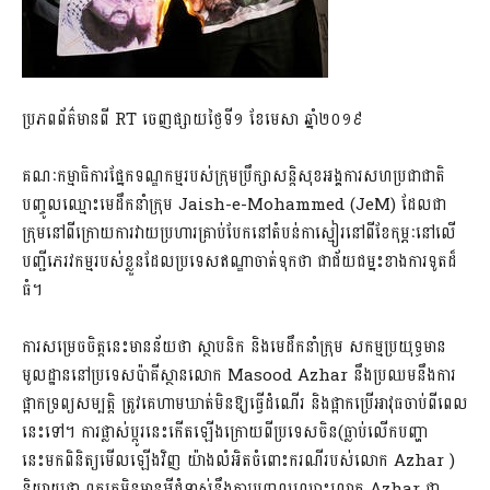
ប្រភពព័ត៌មានពី RT ចេញផ្សាយថ្ងៃទី១ ខែមេសា ឆ្នាំ២០១៩
គណៈកម្មាធិការផ្នែកទណ្ឌកម្មរបស់ក្រុមប្រឹក្សាសន្តិសុខអង្គការសហប្រជាជាតិ
បញ្ចូលឈ្មោះមេដឹកនាំក្រុម Jaish-e-Mohammed (JeM) ដែលជា
ក្រុមនៅពីក្រោយការវាយប្រហារគ្រាប់បែកនៅតំបន់កាស្មៀរនៅពីខែកុម្ភៈនៅលើ
បញ្ជីភេរវកម្មរបស់ខ្លួនដែលប្រទេសឥណ្ឌាចាត់ទុកថា ជាជ័យជម្នះខាងការទូតដ៏
ធំ។​
ការសម្រេចចិត្តនេះមានន័យថា ​​ស្ថាបនិក ​និងមេដឹកនាំក្រុម សកម្មប្រយុទ្ធមាន
មូលដ្ឋាននៅប្រទេសប៉ាគីស្ថានលោក Masood Azhar នឹងប្រឈម​នឹង​ការ​
ផ្អាកទ្រព្យសម្បត្តិ ត្រូវគេហាមឃាត់មិនឱ្យធ្វើដំណើរ និងផ្អាកប្រើអាវុធចាប់ពីពេល
នេះទៅ។ ការផ្លាស់ប្តូរនេះកើតឡើងក្រោយពីប្រទេសចិន(ធ្លាប់លើកបញ្ហា
នេះមកពិនិត្យមើលឡើងវិញ យ៉ាងលំអិតចំពោះករណីរបស់លោក Azhar )
និយាយថា ពួកគេមិនមានអ្វីជំទាស់នឹង​ការបញ្ចូលឈ្មោះលោក Azhar ជា