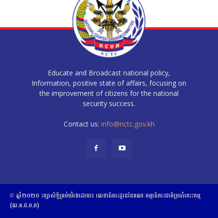
Educate and Broadcast national policy,
Information, positive state of affairs, focusing on
the improvement of citizens for the national
security success.
Contact us:
info@nctc.gov.kh
© ឆ្នាំ២០២០​ ​រក្សាសិទ្ធិ​គ្រប់យ៉ាង​ដោយ​៖​ ​លេខាធិការដ្ឋាននៃគណៈកម្មាធិការជាតិប្រចាំភេរវកម្ម
(ល.គ.ជ.ប.ភ)