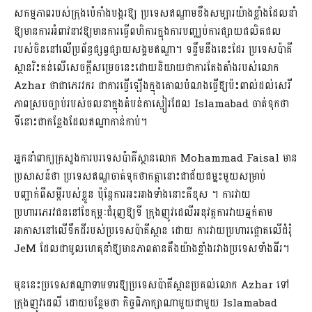
សកម្មភាពរបស់ក្រុងប៉េកាំងបង្ករឱ្យ ប្រទេសឥណ្ឌាមខឹងសម្បារយ៉ាងខ្លាំងដែលនាំ
ឱ្យមានការអំពាវនាវឱ្យមានការធ្វើពហិការក្នុងការបញ្ឈប់ការផ្សាយផលិតផល
របស់ចិននៅលើប្រព័ន្ធផ្សព្វផ្សាយសង្គមឥណ្ឌា។ ទន្ទឹមនឹងនេះ​ដែរ ប្រទេសប៉ាគី
ស្ថានរិះគន់លើសេចក្តីសម្រេចនេះដោយនិយាយថាការតែងតាំងរបស់លោក
Azhar ថាជាភេរវករ ជាការធ្វើឡើងក្នុងគោលបំណងធ្វើឱ្យប៉ះពាល់ដល់សេរី
ភាពស្របច្បាប់​របស់ចលនាក្នុងតំបន់កាស្មៀរដែល Islamabad ចាត់ទុកថា
ទីនោះជាកន្លែងដែលឥណ្ឌា​កាន់កាប់។
អ្នកនាំពាក្យក្រសួងការបរទេសប៉ាគីស្ថានលោក Mohammad Faisal មាន​
ប្រសាសន៍ថា ប្រទេសឥណ្ឌចាត់ទុកថាកត្តានោះជាជ័យជម្នះមួយសម្រាប់
បញ្ជាក់ពីសម្តី​របស់ខ្លួន ប៉ុន្តែការអះអាងទាំងនោះគឺខុស ។ ការវាយ
ប្រហារភេរវជននៅខែកុម្ភៈជំរុញឱ្យទី ក្រុងញូវដេលីអនុវត្តការវាយឆ្មក់តាម
អាកាសនៅលើទឹកដីរបស់ប្រទេសប៉ាគីស្ថាន ដោយ ការវាយប្រហារផ្ដោតលើជំរុំ
JeM ដែលជាមូលហេតុនាំឱ្យមានភាពតានតឹង​យ៉ាងខ្លាំង​រវាង​ប្រទេសទាំងពីរ។
មុននេះប្រទេសឥណ្ឌាទាមទារឱ្យប្រទេសប៉ាគីស្ថានប្រគល់លោក Azhar ទៅ
ក្រុងញូវដេលី ដោយបន្ថែមថា កិច្ចពិភាក្សាណាមួយជាមួយ Islamabad