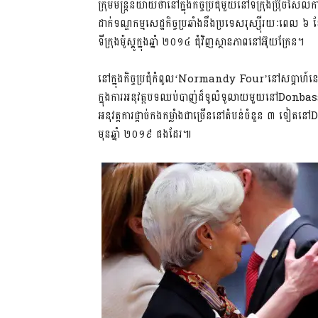
ក្រុមមន្ត្រីនិយាយថានៅក្នុងកិច្ចប្រជុំមួយនៅទីក្រុងប្រ៊ុ
ដាក់ទណ្ឌកម្មសេដ្ឋកិច្ចប្រឆាំងនឹងប្រទេសរុស្ស៊ីរយៈពេល
ទីក្រុងម៉ូស្គូក្នុងឆ្នាំ ២០១៤ ជុំវិញស្ថានភាពនៅអ៊ុយក្រែន។
នៅក្នុងកិច្ចប្រជុំកំពូល‘Normandy Four’នៅសប្តាហ៍នេះមេដឹកនាំ
ក្នុងការអនុវត្តបទឈប់បាញ់ដ៏ទូលំទូលាយមួយនៅDonbassម
អនុវត្តការផ្តាច់កងកម្លាំងជាច្រើននៅតំបន់ចំនួន ៣ ទៀតនៅ
មុនឆ្នាំ ២០១៩ ផងដែរ៕