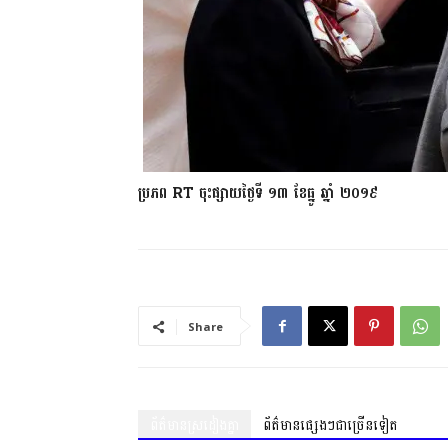
ប្រភព RT ចុះផ្សាយថ្ងៃទី ១៣ ខែធ្នូ ឆ្នាំ ២០១៩
Share
ព័ត៌មានស្រដៀងគ្នា
ព័ត៌មានផ្សេងៗជាច្រើនទៀត