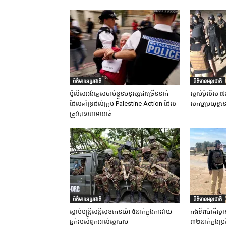
ព័ត៌មានអន្តរជាតិ
ព័ត៌មានអន្តរជាតិ
ប៉ូលិសអង់គ្លេសចាប់ខ្លួនមនុស្សជាច្រើននាក់
ស្លាប់ប៉ូលិស ៧
ដែលគាំទ្រដល់ក្រុម Palestine Action ដែល
សកម្មប្រយុទ្ធន
ត្រូវបានហាមឃាត់
ព័ត៌មានអន្តរជាតិ
ព័ត៌មានអន្តរជាតិ
ស្លាប់មន្ត្រីសន្តិសុខកេនយ៉ា ៥នាក់ក្នុងការវាយ
កងទ័ពប៉ាគីស្ថា
ឆ្មក់របស់ពួកអាល់ស្ហាបាប
៣២នាក់ក្នុងប្រត