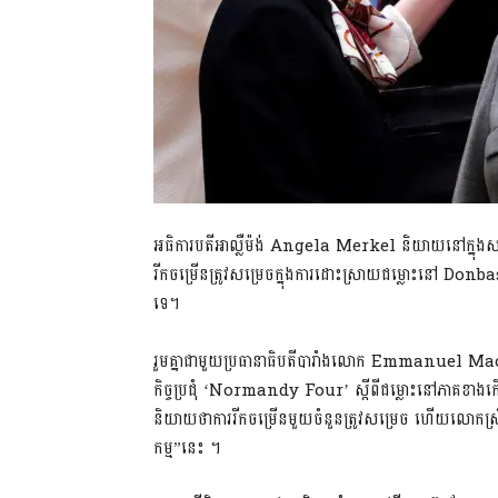
អធិការបតីអាល្លឺម៉ង់ Angela Merkel និយាយនៅក្នុងសន្និស
រីកចម្រើនត្រូវសម្រេចក្នុងការដោះស្រាយជម្លោះនៅ Donba
ទេ។
រួមគ្នាជាមួយប្រធានាធិបតីបារាំងលោក Emmanuel Macro
កិច្ចប្រជុំ ‘Normandy Four’ ស្តីពីជម្លោះនៅភាគខាងកើត
និយាយថាការរីកចម្រើនមួយចំនួនត្រូវសម្រេច ហើយលោកស្រី
កម្ម”នេះ ។