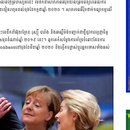
ចសែលកាលពីថ្ងៃព្រហស្បតិ៍នេះ មេដឹកនាំសហភាពអឺរ៉ុបយល់ព្រមពន្យារពេលការ
 ៦ ខែទៀតរហូតដល់ចុងខែកក្កដាឆ្នាំ ២០២០ ។ សហភាពអឺរ៉ុបដាក់ទណ្ឌកម្មលើ
អ៊ុយក្រែន រុស្ស៊ី បារាំង និងអាល្លឺម៉ង់បញ្ជាក់ជាថ្មីនូវការប្តេជ្ញាចិត្ត
ុនដំណាច់ឆ្នាំ ២០១៩ នេះ។ ពួកគេក៏សម្តែងការគាំទ្រចំពោះផែនការ
Donbassនៅចុងខែមីនាឆ្នាំ ២០២០ និងធ្វើការផ្លាស់ប្តូរអ្នកទោសទាំងអស់