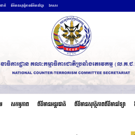
តរជាតិ
ព័ត៌មានសុវត្ថិភាពព័ត៌មានវិទ្យា
ឯកសារ
ើម
សកម្មភាព
ព័ត៌មានអន្តរជាតិ
ព័ត៌មានសុវត្ថិភាពព័ត៌មានវិទ្យា