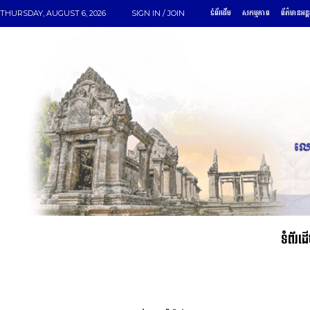
ទំព័រដើម
សកម្មភាព
ព័ត៌មានអន្
THURSDAY, AUGUST 6, 2026
SIGN IN / JOIN
ទំព័រដ