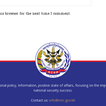
his browser for the next time I comment.
al policy, Information, positive state of affairs, focusing on the im
national security success.
Contact us:
info@nctc.gov.kh