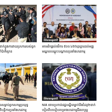
ព័ត៌មានអន្តរជាតិ
នាក់ក្នុងការវាយប្រហាររបស់ពួក
អាមេរិកផ្តល់ថវិការ ៥០១.៤២៦ដុល្លារដល់មជ្ឈ
ៅប៉ាគីស្ថាន
មណ្ឌលបណ្តុះបណ្តាលប្រឆាំងភេរវកម្ម
ព័ត៌មានអន្តរជាតិ
នសម្លាប់ពួកសកម្មប្រយុទ្ធ
NIA ចោទប្រកាន់វេជ្ជបណ្ឌិតម្នាក់និងដៃគូ២នាក់
ិបត្តិការប្រឆាំងភេរវកម្ម
ទៀតពីបទរៀបគម្រោងភេរវកម្មជីវសាស្ត្រ