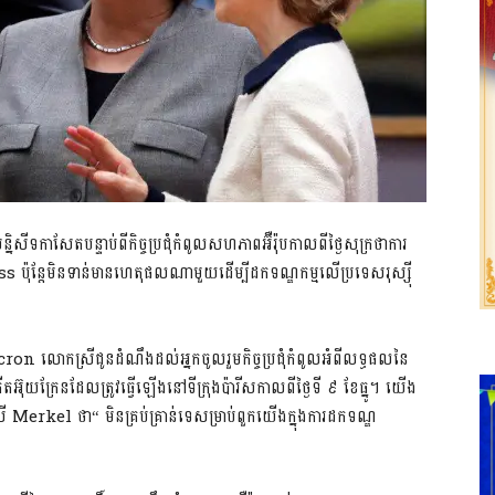
ីទកាសែតបន្ទាប់ពីកិច្ចប្រជុំកំពូលសហភាពអ៊ឺរ៉ុបកាលពីថ្ងៃសុក្រថាការ
ss ប៉ុន្តែមិនទាន់មានហេតុផលណាមួយដើម្បីដកទណ្ឌកម្មលើប្រទេសរុស្ស៊ី
n លោកស្រីជូនដំណឹងដល់អ្នកចូលរួមកិច្ចប្រជុំកំពូលអំពីលទ្ធផលនៃ
អ៊ុយក្រែនដែលត្រូវធ្វើឡើងនៅទីក្រុងប៉ារីសកាលពីថ្ងៃទី ៩ ខែធ្នូ។ យើង
 Merkel ថា“ មិនគ្រប់គ្រាន់ទេសម្រាប់ពួកយើងក្នុងការដកទណ្ឌ