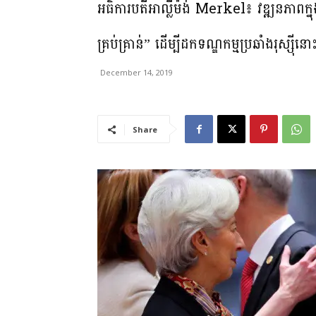
អធិការបតីអាល្លឺម៉ង់ Merkel៖ វឌ្ឍនភាពក
គ្រប់គ្រាន់” ដើម្បីដកទណ្ឌកម្មប្រឆាំងរុស្ស៊ីនោ
December 14, 2019
Share