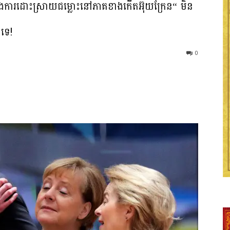
្នុងការដោះស្រាយជម្លោះនៅភាគខាងកើតអ៊ុយក្រែន“ មិន
ះទេ!
0