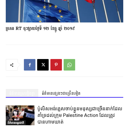
ប្រភព RT ចុះផ្សាយថ្ងៃទី ១២ ខែធ្នូ ឆ្នាំ ២០១៩
ព័ត៌មានស្រដៀងគ្នា
ព័ត៌មានផ្សេងៗជាច្រើនទៀត
ប៉ូលិសអង់គ្លេសចាប់ខ្លួនមនុស្សជាច្រើននាក់ដែល
គាំទ្រដល់ក្រុម Palestine Action ដែលត្រូវ
បានហាមឃាត់
ព័ត៌មានអន្តរជាតិ