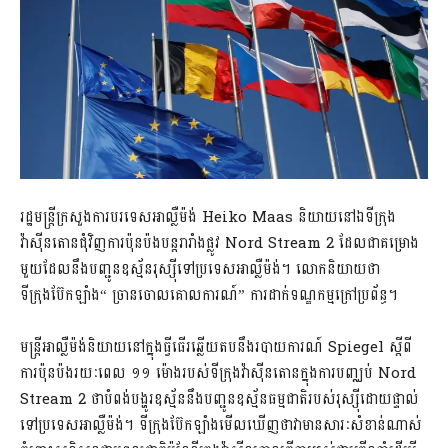
រដ្ឋមន្រ្តីក្រសួងការបរទេសអាល្លឺម៉ង់ Heiko Maas និយាយនៅឯទីក្រុង
វ៉ាស៊ីនតោនជុំវិញការប៉ុនប៉ងបន្តរារាំងផ្លូវ Nord Stream 2 ដែលជាគម្រោង
មួយដែលនឹងបញ្ជូនឧស្ម័នរុស្ស៊ីទៅប្រទេសអាល្លឺម៉ង់។ លោកនិយាយថា
ទីក្រុងប៊ែកឡាំង“ ច្រានចោលគោលការណ៍” ការដាក់ទណ្ឌកម្មក្រៅប្រព័ន្ធ។
មន្រ្តីអាល្លឺម៉ង់និយាយនៅក្នុងធ្វីធើរឆ្លើយតបនឹងរបាយការណ៍ Spiegel ស្តីពី
ការប៉ុនប៉ងរយៈពេល ១១ ម៉ោងរបស់ទីក្រុងវ៉ាស៊ីនតោនក្នុងការបញ្ឈប់ Nord
Stream 2 ថាបំពង់បង្ហូរឧស្ម័ននឹងបញ្ជូនឧស្ម័នធម្មជាតិរបស់រុស្ស៊ីដោយផ្ទាល់
ទៅប្រទេសអាល្លឺម៉ង់។ ទីក្រុងប៊ែកឡាំងមើលឃើញថាវាមានសារៈសំខាន់ណាស់