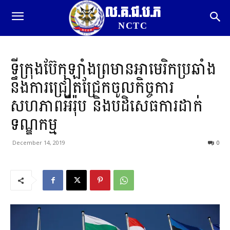
ល.គ.ជ.ប.ភ
NCTC
ទីក្រុងប៊ែកឡាំងព្រមានអាមេរិកប្រឆាំង
នឹងការជ្រៀតជ្រែកចូលកិច្ចការ
សហភាពអឺរ៉ុប និងបដិសេធការដាក់
ទណ្ឌកម្ម
December 14, 2019
0