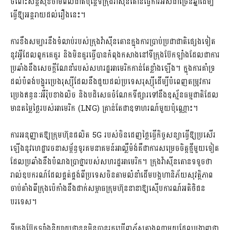
ចំពោះសន្តិសុខថាមពលជាតិប៉ុន្តែទីក្រុងវ៉ាស៊ីនតោនធ្វើការអស់ជាច្រើនឆ្នាំដើម្បី
ធ្វើឱ្យអន្តរាយដល់រឿងនេះ។
ការខឹងសម្បារនឹងទំលាប់របស់ក្រុងវ៉ាស៊ីនតោនក្នុងការប្រាប់ប្រជាជាតិផ្សេងទៀត
នូវអ្វីដែលពួកគេគួរ និងមិនគួរធ្វើបានកំពុងកសាងនៅទីក្រុងប៊ែកឡាំងដែលជាការ
ប្រឆាំងនឹងសេចក្តីណែនាំរបស់សហរដ្ឋអាមេរិកកាន់តែខ្លាំងឡើង។ ក្នុងការគាំទ្រ
ដល់បំពង់បង្ហូរប្រេងរុស្ស៊ីដែលនឹងជួយដល់ប្រទេសរុស្ស៊ីដើម្បីបំពេញតម្រូវការ
ប្រេងឥន្ធនៈអឺរ៉ុបខាងលិច និងបដិសេធចំណែកទីផ្សារទៅនឹងឧស្ម័នធម្មជាតិដែល
មានតម្លៃថ្លៃរបស់អាមេរិក (LNG) គ្រាន់តែជាឧទាហរណ៍មួយប៉ុណ្ណោះ។
ការអនុញ្ញាតឱ្យក្រុមហ៊ុនផលិត 5G របស់ចិនដេញថ្លៃធ្វើកិច្ចសន្យាធ្វើឱ្យប្រសើរ
ឡើងនូវហេដ្ឋារចនាសម្ព័ន្ធទូរគមនាគមន៍អាល្លឺម៉ង់គឺជាការសម្រេចចិត្តថ្មីមួយទៀត
ដែលប្រឆាំងនឹងបំណងប្រាថ្នារបស់សហរដ្ឋអាមេរិក។ ក្រុងវ៉ាស៊ីនតោនទទូចថា
រាល់ឧបករណ៍ដែលផ្គត់ផ្គង់ពីប្រទេសចិនតាមលំនាំដើមបង្កហានិភ័យសុវត្ថិភាព
ចាប់តាំងពីក្រុងប៉េកាំងនឹងដាក់សម្ពាធក្រុមហ៊ុននានាឱ្យស៊ើបការណ៍អតិថិជន
បរទេស។
ទីក្រុងប៊ែកឡាំងនិយាយថាខ្លួនមិនបានរកឃើញភ័ស្តុតាងណាមួយដែលបង្ហាញថា