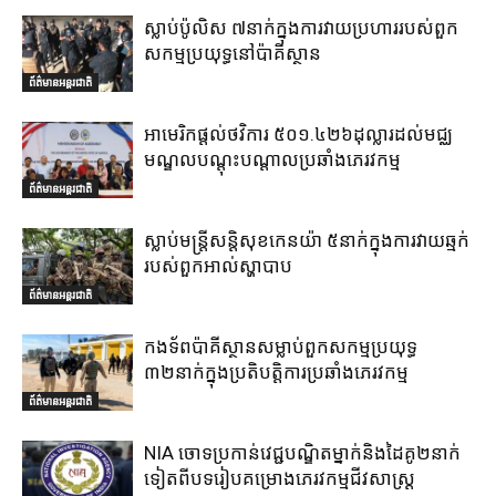
ស្លាប់ប៉ូលិស ៧នាក់ក្នុងការវាយប្រហាររបស់ពួក
សកម្មប្រយុទ្ធនៅប៉ាគីស្ថាន
ព័ត៌មានអន្តរជាតិ
អាមេរិកផ្តល់ថវិការ ៥០១.៤២៦ដុល្លារដល់មជ្ឈ
មណ្ឌលបណ្តុះបណ្តាលប្រឆាំងភេរវកម្ម
ព័ត៌មានអន្តរជាតិ
ស្លាប់មន្ត្រីសន្តិសុខកេនយ៉ា ៥នាក់ក្នុងការវាយឆ្មក់
របស់ពួកអាល់ស្ហាបាប
ព័ត៌មានអន្តរជាតិ
កងទ័ពប៉ាគីស្ថានសម្លាប់ពួកសកម្មប្រយុទ្ធ
៣២នាក់ក្នុងប្រតិបត្តិការប្រឆាំងភេរវកម្ម
ព័ត៌មានអន្តរជាតិ
NIA ចោទប្រកាន់វេជ្ជបណ្ឌិតម្នាក់និងដៃគូ២នាក់
ទៀតពីបទរៀបគម្រោងភេរវកម្មជីវសាស្ត្រ