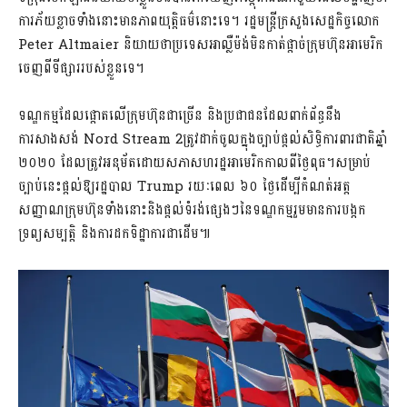
ការភ័យខ្លាចទាំងនោះមានភាពយុត្តិធម៌នោះទេ។ រដ្ឋមន្រ្តីក្រសួងសេដ្ឋកិច្ចលោក
Peter Altmaier និយាយថាប្រទេសអាល្លឺម៉ង់មិនកាត់ផ្តាច់ក្រុមហ៊ុនអាមេរិក
ចេញពីទីផ្សាររបស់ខ្លួនទេ។
ទណ្ឌកម្មដែលផ្តោតលើក្រុមហ៊ុនជាច្រើន និងប្រជាជនដែលពាក់ព័ន្ធនឹង
ការសាងសង់ Nord Stream 2ត្រូវដាក់ចូលក្នុងច្បាប់ផ្តល់សិទ្ធិការពារជាតិឆ្នាំ
២០២០ ដែលត្រូវអនុម័តដោយសភាសហរដ្ឋអាមេរិកកាលពីថ្ងៃពុធ។សម្រាប់
ច្បាប់នេះផ្តល់ឱ្យរដ្ឋបាល Trump រយៈពេល ៦០ ថ្ងៃដើម្បីកំណត់អត្ត
សញ្ញាណក្រុមហ៊ុនទាំងនោះនិងផ្តល់ទំរង់ផ្សេងៗនៃទណ្ឌកម្មរួមមានការបង្កក
ទ្រព្យសម្បត្តិ និងការដកទិដ្ឋាការជាដើម៕