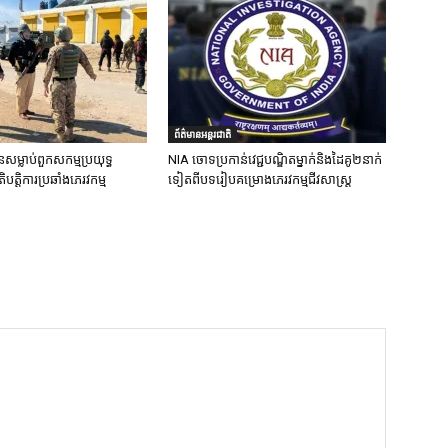
ព័ត៌មានអន្តរជាតិ
នសម្លាប់ពួកសកម្មប្រយុទ្ធ
NIA ចោទប្រកាន់វេជ្ជបណ្ឌិតម្នាក់និងដៃគូ២នាក់
ិបត្តិការប្រឆាំងភេរវកម្ម
ទៀតពីបទរៀបគម្រោងភេរវកម្មជីវសាស្ត្រ