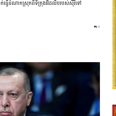
វើចំណាកស្រុកពីទីក្រុងអ៊ីដលីបរបស់ស៊ីរីទៅ
0