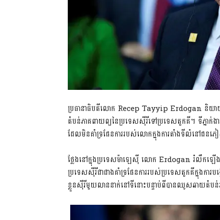
ប្រធានាធិបតីលោក Recep Tayyip Erdogan និយាយកាលពីថ
តំបន់ភាគពាយព្យនៃប្រទេសស៊ីរីទៅប្រទេសតួកគី។​ ទីភ្នាក់
ដែលមិនគាំទ្រផែនការរបស់លោកក្នុងការតាំងទីលំនៅជនភៀ
ថ្លែងនៅក្នុងប្រទេសម៉ាឡេស៊ី លោក Erdogan រំលឹកឡើង
ប្រទេសស៊ីរីជាជាងគាំទ្រផែនការរបស់ប្រទេសតួកគីក្នុងកា
ខ្លួនស៊ីរីមួយលាននាក់នៅទីនោះបន្ទាប់ពីបានឈូសឆាយត