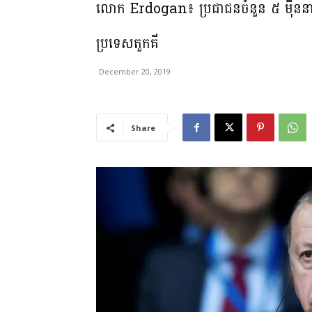
លោក Erdogan៖ ប្រជាជនចំនួន ៥ ម៉ឺននាក់ធ្
ប្រទេសតួកគី
December 20, 2019
Share