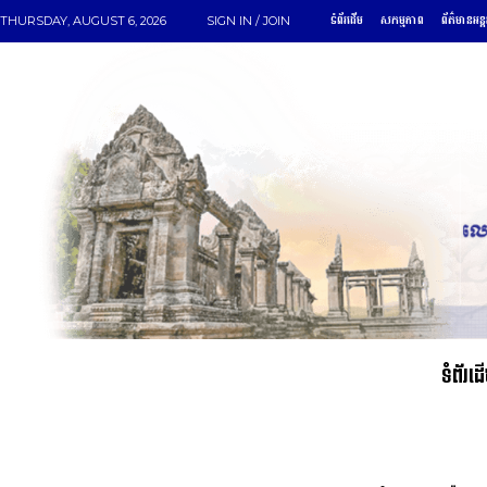
ទំព័រដើម
សកម្មភាព
ព័ត៌មានអន្
THURSDAY, AUGUST 6, 2026
SIGN IN / JOIN
ទំព័រដ