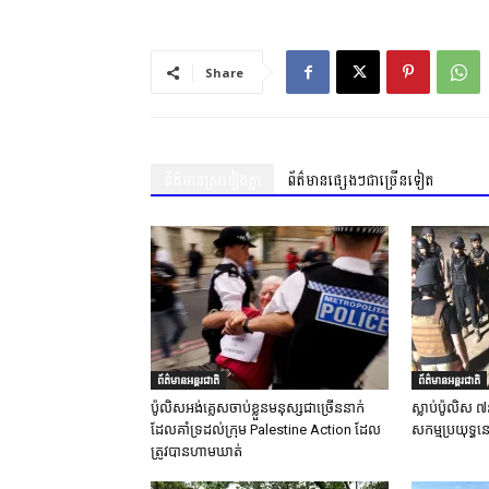
Share
ព័ត៌មានស្រដៀងគ្នា
ព័ត៌មានផ្សេងៗជាច្រើនទៀត
ព័ត៌មានអន្តរជាតិ
ព័ត៌មានអន្តរជាតិ
ប៉ូលិសអង់គ្លេសចាប់ខ្លួនមនុស្សជាច្រើននាក់
ស្លាប់ប៉ូលិស ៧
ដែលគាំទ្រដល់ក្រុម Palestine Action ដែល
សកម្មប្រយុទ្ធន
ត្រូវបានហាមឃាត់