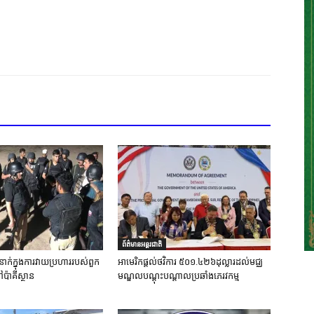
ព័ត៌មានអន្តរជាតិ
នាក់ក្នុងការវាយប្រហាររបស់ពួក
អាមេរិកផ្តល់ថវិការ ៥០១.៤២៦ដុល្លារដល់មជ្ឈ
ៅប៉ាគីស្ថាន
មណ្ឌលបណ្តុះបណ្តាលប្រឆាំងភេរវកម្ម