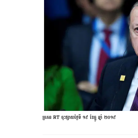
ប្រភព RT ចុះផ្សាយថ្ងៃទី ១៩ ខែធ្នូ ឆ្នាំ ២០១៩