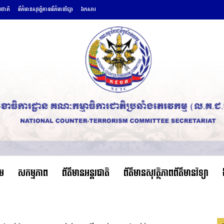
តរជាតិ
ព័ត៌មានសុវត្ថិភាពព័ត៌មានវិទ្យា
ឯកសារ
ើម
សកម្មភាព
ព័ត៌មានអន្តរជាតិ
ព័ត៌មានសុវត្ថិភាពព័ត៌មានវិទ្យា