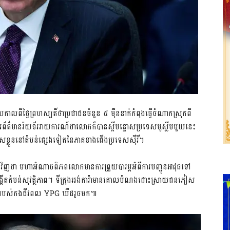
្ងៃព្រហស្បតិ៍ថាប្រជាជនចំនួន ៥ ម៉ឺននាក់កំពុងធ្វើចំណាកស្រុកពី
ងារព័ត៌មានរ៉យទ័ររាយការណ៍ថាលោកក៏បានស្តីបន្ទោសប្រទេសមូស្លីមមួយនេះ
សខ្លួននៅតំបន់ផ្សេងទៀតនៃភាគខាងជើងប្រទេសស៊ីរី។
វិញថា មហាអំណាចពិភពលោកមានការព្រួយបារម្ភអំពីការបញ្ជូនអាវុធទៅ
របង្កើតតំបន់សុវត្ថិភាព។ ទីក្រុងអង់ការ៉ាមានគោលបំណងដោះស្រាយជនភៀស
ំបន់របស់កងជីវពល YPG ឃឺដរួចមក៕