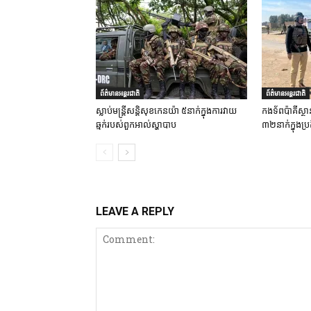
ព័ត៌មានអន្តរជាតិ
ព័ត៌មានអន្តរជាតិ
ស្លាប់មន្ត្រីសន្តិសុខកេនយ៉ា ៥នាក់ក្នុងការវាយ
កងទ័ពប៉ាគីស្ថា
ឆ្មក់របស់ពួកអាល់ស្ហាបាប
៣២នាក់ក្នុងប្រត
LEAVE A REPLY