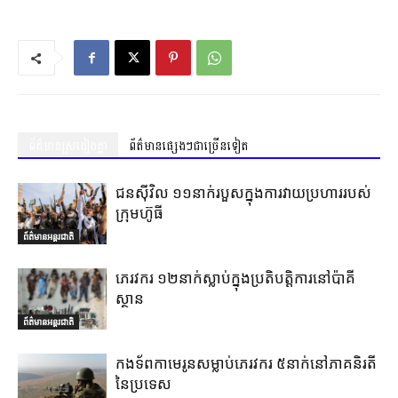
ព័ត៌មានស្រដៀងគ្នា
ព័ត៌មានផ្សេងៗជាច្រើនទៀត
ជនស៊ីវិល ១១នាក់របួសក្នុងការវាយប្រហាររបស់
ក្រុមហ៊ូធី
ព័ត៌មានអន្តរជាតិ
ភេរវករ ១២នាក់ស្លាប់ក្នុងប្រតិបត្តិការនៅប៉ាគី
ស្ថាន
ព័ត៌មានអន្តរជាតិ
កងទ័ពកាមេរូនសម្លាប់ភេរវករ ៥នាក់នៅភាគនិរតី
នៃប្រទេស