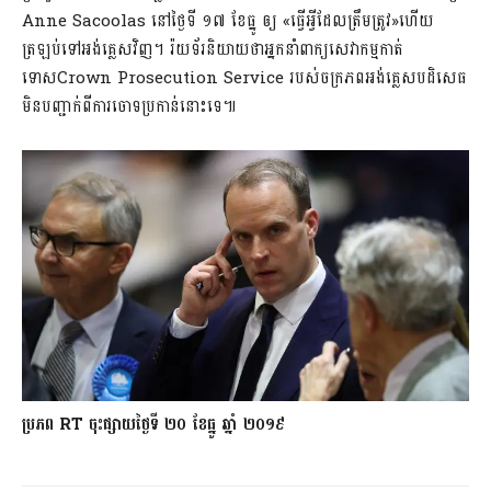
Anne Sacoolas នៅថ្ងៃទី ១៧ ខែធ្នូ ឲ្យ «ធ្វើអ្វីដែលត្រឹមត្រូវ»ហើយ
ត្រឡប់ទៅអង់គ្លេសវិញ។ រ៉យទ័រនិយាយថាអ្នកនាំពាក្យសេវាកម្មកាត់
ទោសCrown Prosecution Service របស់ចក្រភពអង់គ្លេសបដិសេធ
មិនបញ្ជាក់ពីការចោទប្រកាន់នោះទេ៕
ប្រភព RT ចុះផ្សាយថ្ងៃទី ២០ ខែធ្នូ ឆ្នាំ ២០១៩