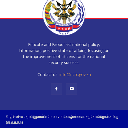
Educate and Broadcast national policy,
Information, positive state of affairs, focusing on
the improvement of citizens for the national
security success.
Contact us:
info@nctc.gov.kh
© ឆ្នាំ២០២០​ ​រក្សាសិទ្ធិ​គ្រប់យ៉ាង​ដោយ​៖​ ​លេខាធិការដ្ឋាននៃគណៈកម្មាធិការជាតិប្រចាំភេរវកម្ម
(ល.គ.ជ.ប.ភ)