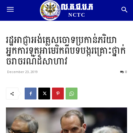
ល.គ.ជ.ប.ភ
NCTC
រដ្ឋអាជ្ញាអង់គ្លេសចោទប្រកាន់ភរិយា
អ្នកការទូតអាមេរិកពីបទបង្ករគ្រោះថ្នាក់
ចរាចរណ៍ដ៏សាហាវ
December 23, 2019
0