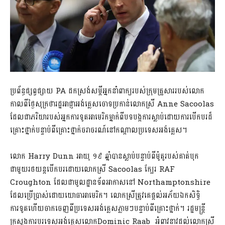
ប្រព័ន្ធផ្សព្វផ្សាយ PA ដកស្រង់សម្តីអ្នកនាំពាក្យរបស់ក្រុមគ្រួសាររបស់លោក
កាលពីថ្ងៃសុក្រថារដ្ឋអាជ្ញាអង់គ្លេសចោទប្រកាន់លោកស្រី Anne Sacoolas
ដែលជាភរិយារបស់អ្នកការទូតអាមេរិកម្នាក់ពីបទបង្កការស្លាប់ដោយការបើកបរដ៏
គ្រោះថ្នាក់បន្ទាប់ពីគ្រោះថ្នាក់ចរាចរណ៍នៅកណ្តាលប្រទេសអង់គ្លេស។
លោក Harry Dunn អាយុ ១៩ ឆ្នាំបានស្លាប់បន្ទាប់ពីម៉ូតូរបស់គាត់បុក
ជាមួយរថយន្តបើកបរដោយលោកស្រី Sacoolas ក្បែរ RAF
Croughton ដែលជាមូលដ្ឋានទ័ពអាកាសនៅ Northamptonshire
ដែលប្រើប្រាស់ដោយយោធាអាមេរិក។ លោកស្រីត្រូវគេផ្តល់អភ័យឯកសិទ្ធិ
ការទូតហើយចាកចេញពីប្រទេសអង់គ្លេសភ្លាមៗបន្ទាប់ពីគ្រោះថ្នាក់។ រដ្ឋមន្រ្តី
ក្រសួងការបរទេសអង់គ្លេសលោកDominic Raab អំពាវនាវដល់លោកស្រី