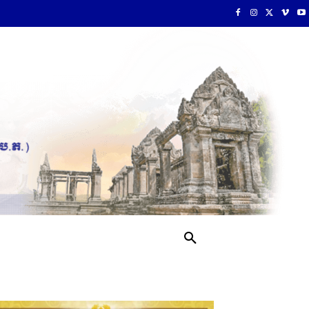
រ
MORE