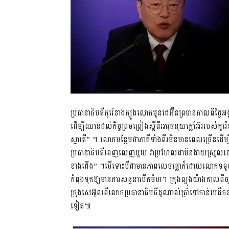
ប្រធានាធិបតីកូរ៉េខាងត្បូងលោកមូនជេអ៊ីនព្រមានកាលពីថ្ងៃ
ដើម្បីឈានដល់កិច្ចព្រមព្រៀងស្តីពីអាវុធនុយក្លេអ៊ែររប
ស្មារតី” ។ លោកបន្ថែមថាភាគីទាំងពីរមិនមានពេលច្រើន
ប្រធានាធិបតីពេញលេញមួយ វាប្រហែលជាមិនងាយស្រួលទេសម្រ
ខាងជើង” ។បើទោះបីជាមានភាពលេចធ្លោក៏ដោយលោកទទូចថ
កំពុងទុកឱ្យមានការសន្ទនាបើកចំហ។ ក្រុងព្យុងយ៉ាងកាលពីច
ក្រុងសេអ៊ូលពីលោកប្រធានាធិបតីដូណាល់ត្រាំទៅកាន់មេដឹកនា
ទៀត៕