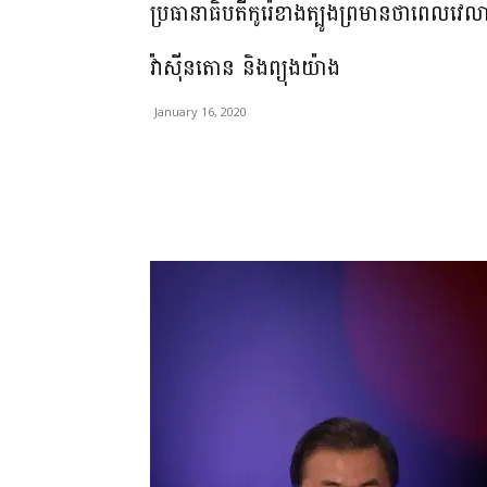
ប្រធានាធិបតីកូរ៉េខាងត្បូងព្រមានថាពេលវេល
វ៉ាស៊ីនតោន និងព្យុងយ៉ាង
January 16, 2020
Share