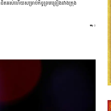
ាជិតអស់ហើយសម្រាប់កិច្ចព្រមព្រៀងរវាងក្រុង
0