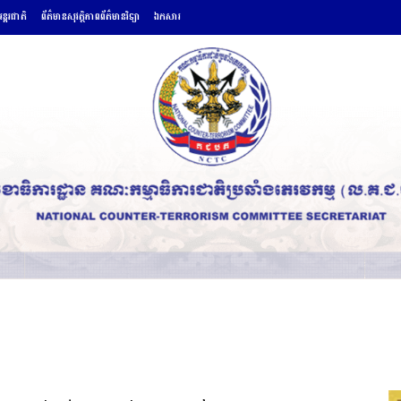
ន្តរជាតិ
ព័ត៌មានសុវត្ថិភាពព័ត៌មានវិទ្យា
ឯកសារ
សកម្មភាព
ព័ត៌មានអន្តរជាតិ
ព័ត៌មានសុវត្ថិភាពព័ត៌មានវិទ្យា
ឯកសា