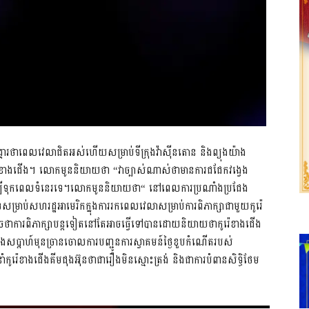
អង្គារថាពេលវេលាជិតអស់ហើយសម្រាប់ទីក្រុងវ៉ាស៊ីនតោន និងព្យុងយ៉ាង
ស់កូរ៉េខាងជើង។ លោកមូននិយាយថា “វាច្បាស់ណាស់ថាមានការជជែកវង្វេង
ដើម្បីទុកពេលទំនេរទេ។លោកមូននិយាយថា“ នៅពេលការប្រណាំងប្រជែង
ាប់សហរដ្ឋអាមេរិកក្នុងការរកពេលវេលាសម្រាប់ការពិភាក្សាជាមួយកូរ៉េ
ាការពិភាក្សាបន្តទៀតនៅតែអាចធ្វើទៅបានដោយនិយាយថាកូរ៉េខាងជើង
ុងសប្តាហ៍មុនច្រានចោលការបញ្ជូនការស្វាគមន៍ថ្ងៃខួបកំណើតរបស់
ំកូរ៉េខាងជើងគីមជុងអ៊ុនថាជារឿងមិនស្មោះត្រង់ និងជាការបំពានសិទ្ធិថែម