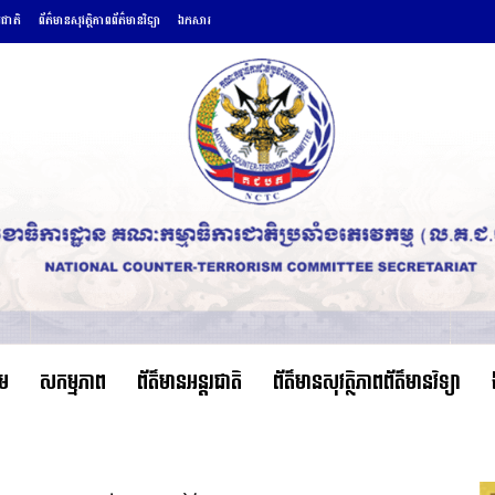
រជាតិ
ព័ត៌មានសុវត្ថិភាពព័ត៌មានវិទ្យា
ឯកសារ
ើម
សកម្មភាព
ព័ត៌មានអន្តរជាតិ
ព័ត៌មានសុវត្ថិភាពព័ត៌មានវិទ្យា