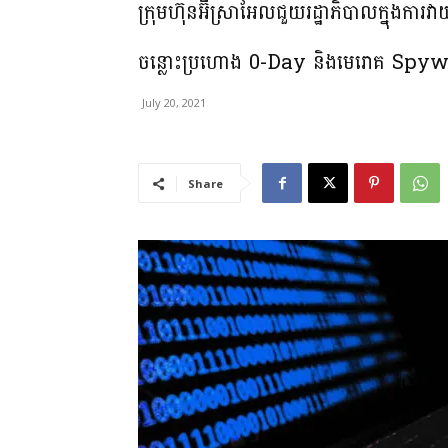
ក្រុមហ៊ុនអ៊ីស្រាអែលជួយរដ្ឋាភិបាលក្នុងក
ចន្លោះប្រហោង 0-Day និងមេរោគ Spy
July 20, 2021
Share