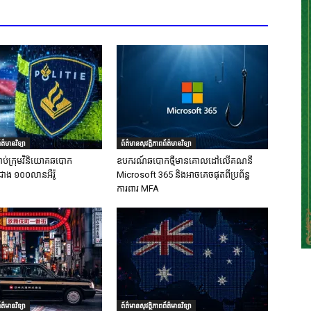
ត៌មានវិទ្យា
ព័ត៌មានសុវត្ថិភាពព័ត៌មានវិទ្យា
ាប់ក្រុមវិនិយោគឆបោក
ឧបករណ៍ឆបោកថ្មីមានគោលដៅលើគណនី
ជាង ១០០លានអឺរ៉ូ
Microsoft 365 និងអាចគេចផុតពីប្រព័ន្ធ
ការពារ MFA
ត៌មានវិទ្យា
ព័ត៌មានសុវត្ថិភាពព័ត៌មានវិទ្យា