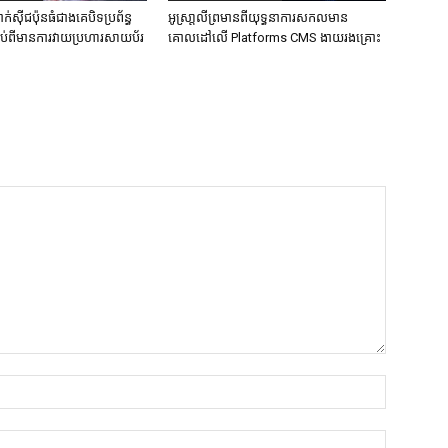
ក់ស៊ីជប៉ុនធំជាងគេបិទប្រព័ន្ធ
អូស្រា្តលីព្រមានពីយុទ្ធនាការសកលមាន
ទាប់ពីមានការវាយប្រហារសាយប័រ
គោលដៅលើ Platforms CMS ងាយរងគ្រោះ