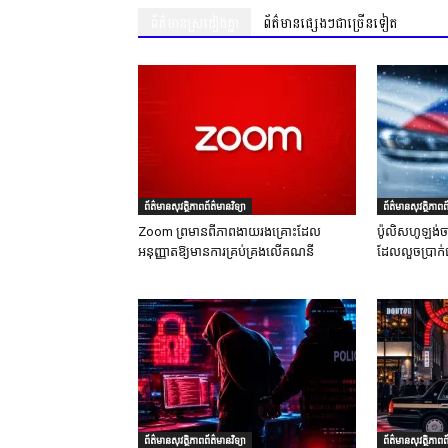
ព័ត៌មានស្រដៀងគ្នា
ព័ត៌មានផ្សេងៗជាច្រើនទៀត
ព័ត៌មានសុវត្ថិភាពព័ត៌មានវិទ្យា
ព័ត៌មានសុវត្ថិភាពព័
Zoom ព្រមានពីភាពងាយរងគ្រោះដែល
ប៉ូលិសហូឡង់ច
អនុញ្ញាតឱ្យមានការគ្រប់គ្រងលើគណនី
ដែលលួចប្រាក់
ព័ត៌មានសុវត្ថិភាពព័ត៌មានវិទ្យា
ព័ត៌មានសុវត្ថិភាពព័