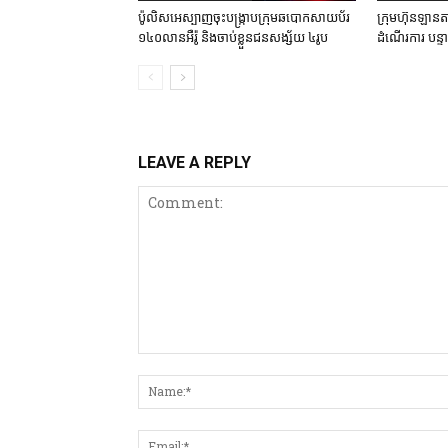
ប៉ូលិសអេស្បាញចុះបង្រ្កាបក្រុមឆបោកសាយប័រ
ក្រុមហ៊ុនឡានតា
១៤០លានអឺរ៉ូ និងចាប់ខ្លួនជនសង្ស័យ ៤រូប
ដំណើរការ បន្
LEAVE A REPLY