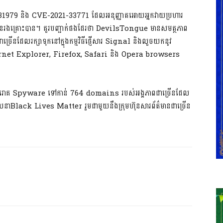
31979 និង CVE-2021-33771 ដែលអនុញ្ញាតអោយអ្នកវាយប្រហារ
ជនរងគ្រោះបាន។ គួរបញ្ជាក់ផងដែរថា DevilsTongue មានសមត្ថភាព
្រើនដែលរក្សាទុកនៅក្នុងកម្មវិធីផ្ញើសារ Signal និងលួចយកនូវ
et Explorer, Firefox, Safari និង Opera browsers
យមេរោគ Spyware ទៅកាន់ 764 domains របស់អង្គភាពជាច្រើនដែល
ាBlack Lives Matter ​រួមជាមួយនឹងក្រុមហ៊ុនសារព័ត៌មានជាច្រើន