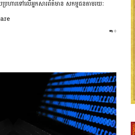
ារវាយប្រហារទៅលើអ្នកសារព័ត៌មាន សកម្មជនតាមរយៈ
ware
0