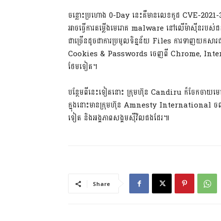
ចន្លោះប្រហោង 0-Day នេះគឺមានលេខកូដ CVE-2021-
អាចធ្វើការតម្លើងមេរោគ malware នៅលើម៉ាស៊ីនរបស់
ជាច្រើនដូចជាការប្រមូលទិន្នន័យ Files ការទាញយកសារជាច
Cookies & Passwords ចេញពី Chrome, Intern
ថែមទៀត។
បន្ថែមពីនេះទៀតនោះ ក្រុមហ៊ុន Candiru ក៏ចែកចា
ក្នុងនោះមានក្រុមហ៊ុន Amnesty International ចលន
ទៀត និងអង្គភាពសង្គមស៊ីវិលផងដែរ៕
Share