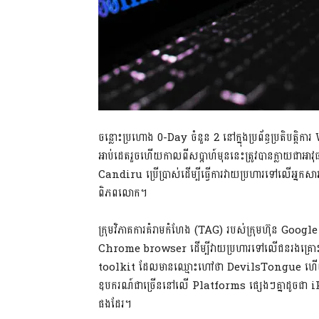
ចន្លោះប្រហោង 0-Day ចំនួន 2 នៅក្នុងប្រព័ន្ធប្រតិបត្
អាប់ដេតរួចហើយកាលពីសប្តាហ៍មុននេះត្រូវបានក្លាយជាអា
Candiru ប្រើប្រាស់ដើម្បីធ្វើការវាយប្រហារទៅលើអ្នកស
ពិភពលោក។
ក្រុមវិភាគការគំរាមកំហែង (TAG) របស់ក្រុមហ៊ុន Google 
Chrome browser ដើម្បីវាយប្រហារទៅលើជនរងគ្រោះជាច្
toolkit ដែលមានឈ្មោះហៅថា DevilsTongue ហើយលក
ឧបករណ៍ជាច្រើននៅលើ Platforms ផ្សេងៗគ្នាដូចជ
ផងដែរ។