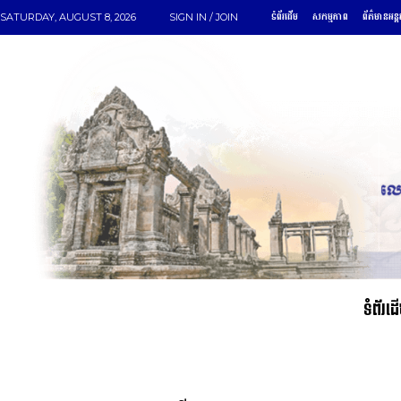
ទំព័រដើម
សកម្មភាព
ព័ត៌មានអន្ត
SATURDAY, AUGUST 8, 2026
SIGN IN / JOIN
ទំព័រដ