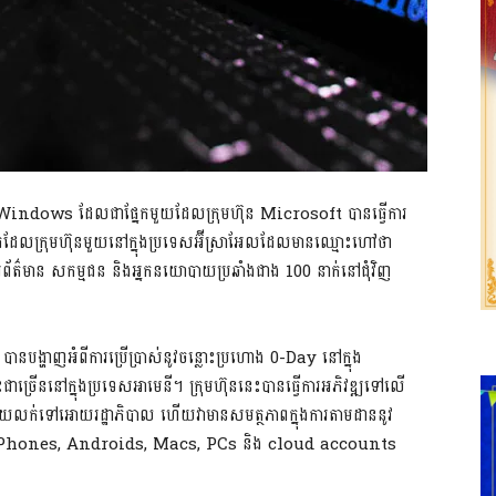
តិការ Windows ដែលជាផ្នែកមួយដែលក្រុមហ៊ុន Microsoft បានធ្វើការ
វុធដែលក្រុមហ៊ុនមួយនៅក្នុងប្រទេសអ៊ីស្រាអែលដែលមានឈ្មោះហៅថា
ារព័ត៌មាន សកម្មជន និងអ្នកនយោបាយប្រឆាំងជាង 100 នាក់នៅជុំវិញ
បានបង្ហាញអំពីការប្រើប្រាស់នូវចន្លោះប្រហោង 0-Day នៅក្នុង
រើននៅក្នុងប្រទេសអាមេនី។ ក្រុមហ៊ុននេះបានធ្វើការអភិវឌ្ឍទៅលើ
់ទៅអោយរដ្ឋាភិបាល ហើយវាមានសមត្ថភាពក្នុងការតាមដាននូវ
ា iPhones, Androids, Macs, PCs និង cloud accounts