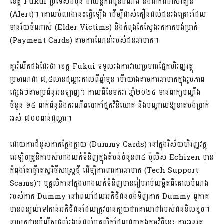
ខេត្ត Fukui ប្រទេសជប៉ុន ជាយន្តការជូនដំណឹង និងជាការដាស់តឿន
(Alert)។ គោលបំណងនេះធ្វើឡើង ដើម្បីដាស់តឿនដល់ជនរងគ្រោះដែល
មានវ័យចំណាស់ (Elder Victims) និងកំពុងតែស្វែងរកកាតបង់ប្រាក់
(Payment Cards) តាមការណែនាំរបស់ជនឆបោក។
គួររំលឹកផងដែរថា ខេត្ត Fukui ទទួលរងការវាយប្រហារផ្នែកហិរញ្ញវត្ថុ
ប្រមាណជា ៧,៥លានដុល្លារកាលពីឆ្នាំមុន បើយោងតាមការឆបោកក្នុងរូបភាព
ផ្សេងៗតាមប្រព័ន្ធអនឡាញ។ កាលពីខែមករា ឆ្នាំ២០២៤ មានពាក្យបណ្តឹង
ចំនួន ១៤ ពាក់ព័ន្ធនឹងករណីឆបោកផ្នែកវិនិយោគ និងបណ្តាលឱ្យខាតបង់ប្រាក់
អស់ ៧០០ពាន់ដុល្លារ។
ដោយការជំនួសកាតក្លែងក្លាយ (Dummy Cards) នៅក្នុងវិស័យហិរញ្ញវត្ថុ
អេឡិចត្រូនិករបស់ហាងលក់ទំនិញក្នុងតំបន់ចំនួន៣៤ ប៉ូលីស Echizen បាន
កំពុងតែធ្វើតេស្តវិធីសាស្រ្តថ្មី ដើម្បីការពារការឆបោក (Tech Support
Scams)។ បុគ្គលិកនៅក្នុងហាងលក់ទំនិញបានរៀបរាប់លម្អិតពីគោលបំណង
របស់កាត Dummy នៅពេលដែលអតិថិជនចង់ទិញកាត Dummy ពួកគេ
បានពន្យល់ទៅកាន់អតិថិជនដែលត្រូវបានកា្លយជាគោលដៅរបស់ជនខិលខូច។
នាយកដ្ឋានប៉ូលីសផ្តល់រង្វាន់ដល់បុគ្គលិកដែលជួយក្នុងកម្មវិធីនេះ ការអនុវត្ត