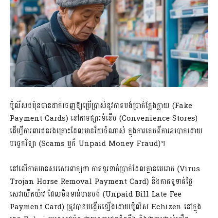
ប៉ូលីសជប៉ុនបានដាក់ចេញឱ្យប្រើប្រាស់នូវកាតបង់ប្រាក់ក្លែងក្លាយ (Fake
Payment Cards) នៅតាមផ្សារទំនើប (Convenience Stores)
ដើម្បីការពារជនរងគ្រោះដែលមានវ័យចំណាស់ ក្នុងការគេចពីការឆបោកដោយ
បច្ចេកវិទ្យា (Scams ឬក៏ Unpaid Money Fraud)។
នៅលើកាតមានសរសេរពាក្យថា កាតទូរទាត់ប្រាក់ដែលគ្មានមេរោគ (Virus
Trojan Horse Removal Payment Card) និងកាតទូទាត់ថ្លៃ
សេវាយឺតយ៉ាវ ដែលមិនទាន់បានបង់ (Unpaid Bill Late Fee
Payment Card) ត្រូវបានបង្កើតឡើងដោយប៉ូលិស Echizen នៅក្នុង