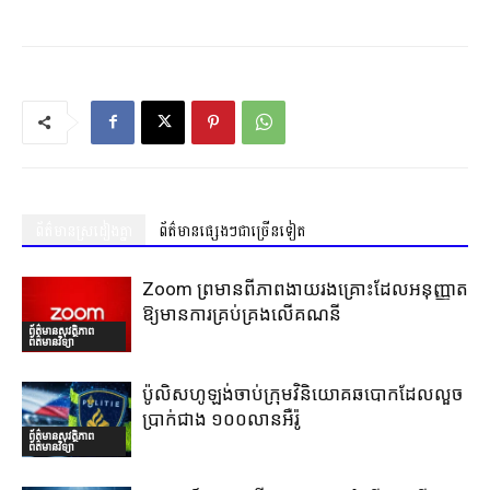
ព័ត៌មានស្រដៀងគ្នា
ព័ត៌មានផ្សេងៗជាច្រើនទៀត
Zoom ព្រមានពីភាពងាយរងគ្រោះដែលអនុញ្ញាត
ឱ្យមានការគ្រប់គ្រងលើគណនី
ព័ត៌មានសុវត្ថិភាព
ព័ត៌មានវិទ្យា
ប៉ូលិសហូឡង់ចាប់ក្រុមវិនិយោគឆបោកដែលលួច
ប្រាក់ជាង ១០០លានអឺរ៉ូ
ព័ត៌មានសុវត្ថិភាព
ព័ត៌មានវិទ្យា