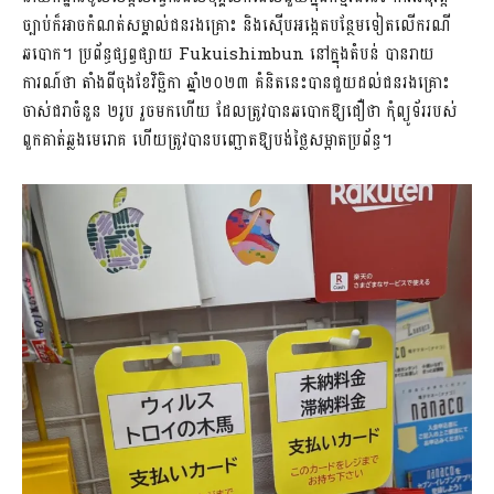
ច្បាប់ក៏អាចកំណត់សម្គាល់ជនរងគ្រោះ និងស៊ើបអង្កេតបន្ថែមទៀតលើករណី
ឆបោក។ ប្រព័ន្ធផ្សព្វផ្សាយ Fukuishimbun នៅក្នុងតំបន់ បានរាយ
ការណ៍ថា តាំងពីចុងខែវិច្ឆិកា ឆ្នាំ២០២៣ គំនិតនេះបានជួយដល់ជនរងគ្រោះ
ចាស់ជរាចំនួន ២រូប រួចមកហើយ ដែលត្រូវបានឆបោកឱ្យជឿថា កុំព្យូទ័ររបស់
ពួកគាត់ឆ្លងមេរោគ ហើយត្រូវបានបញ្ឆោតឱ្យបង់ថ្លៃសម្អាតប្រព័ន្ធ។