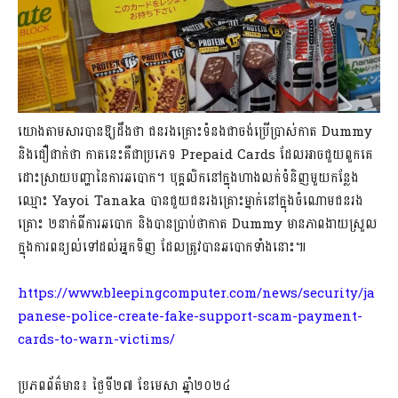
យោងតាមសារបានឱ្យដឹងថា ជនរងគ្រោះទំនងជាចង់ប្រើប្រាស់កាត Dummy
និងជឿជាក់ថា កាតនេះគឺជាប្រភេទ Prepaid Cards ដែលអាចជួយពួកគេ
ដោះស្រាយបញ្ហានៃការឆបោក។ បុគ្គលិកនៅក្នុងហាងលក់ទំនិញមួយកន្លែង
ឈ្មោះ Yayoi Tanaka បានជួយជនរងគ្រោះម្នាក់នៅក្នុងចំណោមជនរង
គ្រោះ ២នាក់ពីការឆបោក និងបានប្រាប់ថាកាត Dummy មានភាពងាយស្រួល
ក្នុងការពន្យល់ទៅដល់អ្នកទិញ ដែលត្រូវបានឆបោកទាំងនោះ៕
https://www.bleepingcomputer.com/news/security/ja
panese-police-create-fake-support-scam-payment-
cards-to-warn-victims/
ប្រភពព័ត៌មាន៖ ថ្ងៃទី២៧ ខែមេសា ឆ្នាំ២០២៤