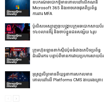
ឧបករណ៍ឆបោកថ្មីមានគោលដៅលើគណនី
Microsoft 365 និងអាចគេចផុតពីប្រព័ន្ធ
ព័ត៌មានសុវត្ថិភាព
ការពារ MFA
ព័ត៌មានវិទ្យា
ប៉ូលិសអេស្បាញចុះបង្រ្កាបក្រុមឆបោកសាយប័រ
១៤០លានអឺរ៉ូ និងចាប់ខ្លួនជនសង្ស័យ ៤រូប
ព័ត៌មានសុវត្ថិភាព
ព័ត៌មានវិទ្យា
ក្រុមហ៊ុនឡានតាក់ស៊ីជប៉ុនធំជាងគេបិទប្រព័ន្ធ
ដំណើរការ បន្ទាប់ពីមានការវាយប្រហារសាយប័រ
ព័ត៌មានសុវត្ថិភាព
ព័ត៌មានវិទ្យា
អូស្រា្តលីព្រមានពីយុទ្ធនាការសកលមាន
គោលដៅលើ Platforms CMS ងាយរងគ្រោះ
ព័ត៌មានសុវត្ថិភាព
ព័ត៌មានវិទ្យា