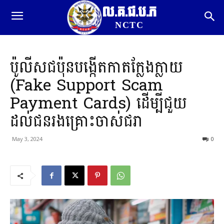
ល.គ.ជ.ប.ភ
NCTC
ប៉ូលីសជប៉ុនបង្កើតកាតក្លែងក្លាយ
(Fake Support Scam
Payment Cards) ដើម្បីជួយ
ដល់ជនរងគ្រោះចាស់ជរា
May 3, 2024
0