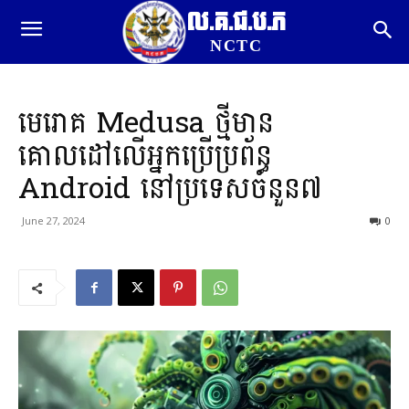
ល.គ.ជ.ប.ភ
NCTC
មេរោគ Medusa ថ្មីមាន
គោលដៅលើអ្នកប្រើប្រព័ន្ធ
Android នៅប្រទេសចំនួន៧
June 27, 2024
0