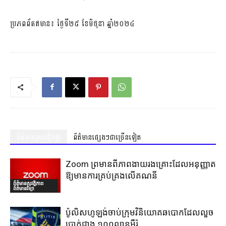
ប្រភពព័តឥមាន៖ ថ្ងៃទី២៥ ខែមិថុនា ឆ្នាំ២០២៤
ព័ត៌មានស្រដៀងគ្នា
ព័ត៌មានផ្សេងៗជាច្រើនទៀត
Zoom ព្រមានពីភាពងាយរងគ្រោះដែលអនុញ្ញាត
ឱ្យមានការគ្រប់គ្រងលើគណនី
ព័ត៌មានសុវត្ថិភាព
ព័ត៌មានវិទ្យា
ប៉ូលិសហូឡង់ចាប់ក្រុមវិនិយោគឆបោកដែលលួច
ប្រាក់ជាង ១០០លានអឺរ៉ូ