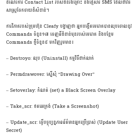
ដំណើរការ Contact List របស់ជនរងគ្រោះ និងផ្ញើសារ SMS ដែលជាវិធី
សាស្រ្តចែកចាយដ៏សំខាន់។
ការវិភាគរបស់ក្រុមហ៊ុន Cleafy បង្ហាញថា អ្នកបង្កើតមេរោគបានលុបចោលនូវ
Commands ចំនួន១៧ ចេញពីជំនាន់មុនរបស់មេរោគ និងបន្ថែម
Commands ថ្មីចំនួន៥ មកវិញរួមមាន៖
– Destroyo: លុប (Uninstall) កម្មវិធីជាក់លាក់
– Permdrawover: ស្នើសុំ “Drawing Over”
– Setoverlay: កំណត់ (set) a Black Screen Overlay
– Take_scr: ថតអេក្រង់ (Take a Screenshot)
– Update_scr: ធ្វើបច្ចុប្បន្នភាពព័ត៌មានអ្នកប្រើប្រាស់ (Update User
Secret)