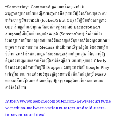
“Setoverlay” Command ត្រូវបានកត់សម្គាល់ថា វា
អនុញ្ញាតឱ្យហេគឃ័រអាចធ្វើការបញ្ជាបានពីចម្ងាយដើម្បីដំណើរការដូចជា ការ
ចាក់សោរ ឬបិទឧបករណ៍ (locked/Shut Off) ដើម្បីបិទបាំងសកម្មភាព
ODF ដ៏អាក្រក់របស់ពួកគេ ដែលកើតឡើងនៅលើ Background។
សមត្ថភាពថ្មីដើម្បីចាប់យករូបថតអេក្រង់ (Screenshot) ក៏សំខាន់ដែរ
ដែលឱ្យហេគឃ័រអាចលួចចាប់យកព័ត៌មានសម្ងាត់ពីឧបករណ៍ដែលឆ្លងមេរោគ។
ជារួមមក មេរោគធនាគារ Medusa ដំណើរការលើទូរស័ព្ទដៃ ទំនងជាពង្រីក
ទំហំគោលដៅ និងជាចោរលួច ដែលដាក់មូលដ្ឋានបន្ថែមទៀត និងបានធ្វើឱ្យ
ចំនួនជនរងគ្រោះមានការកើនឡើងកាន់តែច្រើន។ ទោះជាក្រុមហ៊ុន Cleafy
មិនបានសង្កេតពីការប្រើកម្មវិធី Dropper ណាមួយនៅលើ Google Play
នៅឡើយ ខណៈពេលដែលចំនួនឧក្រិដ្ឋជនតាមអ៊ីនធឺណិតកំពុងប្រើ MaaS
មានការកើនឡើងនោះ ជាហេតុជំរុញឱ្យយុទ្ធសាស្រ្តនៃការចែកចាយមេរោគ
កាន់តែទំនើប៕
https://www.bleepingcomputer.com/news/security/ne
w-medusa-malware-variants-target-android-users-
in-seven-countries/