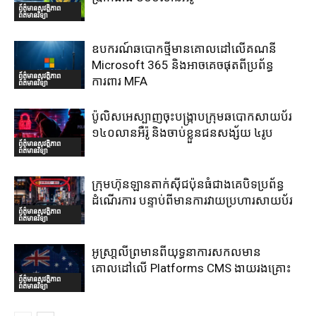
ព័ត៌មានសុវត្ថិភាព
ព័ត៌មានវិទ្យា
ឧបករណ៍ឆបោកថ្មីមានគោលដៅលើគណនី
Microsoft 365 និងអាចគេចផុតពីប្រព័ន្ធ
ព័ត៌មានសុវត្ថិភាព
ការពារ MFA
ព័ត៌មានវិទ្យា
ប៉ូលិសអេស្បាញចុះបង្រ្កាបក្រុមឆបោកសាយប័រ
១៤០លានអឺរ៉ូ និងចាប់ខ្លួនជនសង្ស័យ ៤រូប
ព័ត៌មានសុវត្ថិភាព
ព័ត៌មានវិទ្យា
ក្រុមហ៊ុនឡានតាក់ស៊ីជប៉ុនធំជាងគេបិទប្រព័ន្ធ
ដំណើរការ បន្ទាប់ពីមានការវាយប្រហារសាយប័រ
ព័ត៌មានសុវត្ថិភាព
ព័ត៌មានវិទ្យា
អូស្រា្តលីព្រមានពីយុទ្ធនាការសកលមាន
គោលដៅលើ Platforms CMS ងាយរងគ្រោះ
ព័ត៌មានសុវត្ថិភាព
ព័ត៌មានវិទ្យា