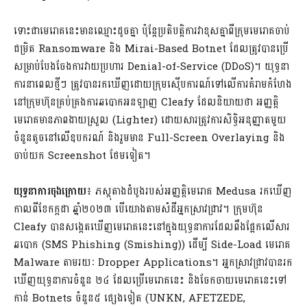
ទោះជាមេរោគនេះមានឈ្មោះដូចគ្នា ប៉ុន្តែប្រតិបត្តិការវាខុសគ្នាពីក្រុមមេរោគចាប់
ជម្រិត Ransomware និង Mirai-Based Botnet ដែលត្រូវបានប្រើ
សម្រាប់បែងចែងការវាយប្រហារ Denial-of-Service (DDoS)។ យុទ្ធនា
ការនាពេលថ្មីៗ ត្រូវបានរកឃើញដោយក្រុមស៊ើបការណ៍ទៅលើការគំរាមកំហែង
នៅក្រុមហ៊ុនគ្រប់គ្រងការឆបោកអនឡាញ Cleafy ដែលនិយាយថា អញ្ញត្តិ
មេរោគមានភាពងាយស្រួល (Lighter) ដោយសារត្រូវការសិទ្ធិអនុញ្ញាតមួយ
ចំនួនតូចនៅលើឧបករណ៍ និងរួមមាន Full-Screen Overlaying និង
ចាប់យក Screenshot ថែមទៀត។
យុទ្ធនាការចុងក្រោយ
៖ ភស្តុតាងដំបូងរបស់អញ្ញតិ្តមេរោគ Medusa រកឃើញ
កាលពីខែកក្កដា ឆ្នាំ២០២៣ បើយោងតាមសំដីអ្នកស្រាវជ្រាវ។ ក្រុមហ៊ុន
Cleafy បានសង្កេតឃើញមេរោគនេះនៅក្នុងយុទ្ធនាការដែលពឹងផ្អែកលើសារ
ឆបោក (SMS Phishing (Smishing)) ដើម្បី Side-Load មេរោគ
Malware តាមរយៈ Dropper Applications។ អ្នកស្រាវជ្រាវបានរក
ឃើញយុទ្ធនាការចំនួន ២៤ ដែលប្រើមេរោគនេះ និងចែកចាយមេរោគនេះទៅ
កាន់ Botnets ចំនួន៥ ផ្សេងទៀត (UNKN, AFETZEDE,