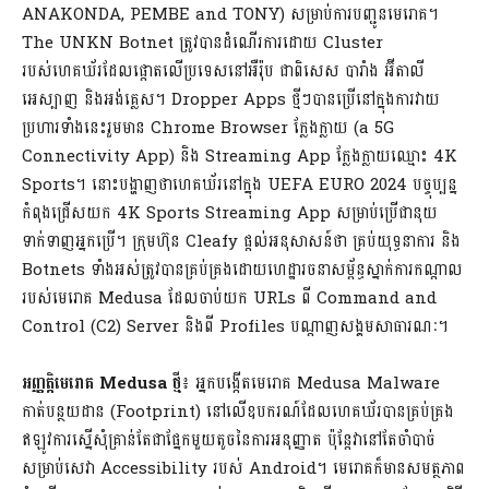
ANAKONDA, PEMBE and TONY) សម្រាប់ការបញ្ជូនមេរោគ។
The UNKN Botnet ត្រូវបានដំណើរការដោយ Cluster
របស់ហេគឃ័រដែលផ្តោតលើប្រទេសនៅអឺរ៉ុប ជាពិសេស បារាំង អ៊ីតាលី
អេស្បាញ និងអង់គ្លេស។ Dropper Apps ថ្មីៗបានប្រើនៅក្នុងការវាយ
ប្រហារទាំងនេះរួមមាន Chrome Browser ក្លែងក្លាយ (a 5G
Connectivity App) និង Streaming App ក្លែងក្លាយឈ្មោះ 4K
Sports។ នោះបង្ហាញថាហេគឃ័រនៅក្នុង UEFA EURO 2024 បច្ចុប្បន្ន
កំពុងជ្រើសយក 4K Sports Streaming App សម្រាប់ប្រើជានុយ
ទាក់ទាញអ្នកប្រើ។ ក្រុមហ៊ុន Cleafy ផ្តល់អនុសាសន៍ថា គ្រប់យុទ្ធនាការ និង
Botnets ទាំងអស់ត្រូវបានគ្រប់គ្រងដោយហេដ្ឋារចនាសម្ព័ន្ធស្នាក់ការកណ្តាល
របស់មេរោគ Medusa ដែលចាប់យក URLs ពី Command and
Control (C2) Server និងពី Profiles បណ្តាញសង្គមសាធារណៈ។
អញ្ញត្តិមេរោគ
Medusa ថ្មី
៖ អ្នកបង្កើតមេរោគ​ Medusa Malware
កាត់បន្ថយដាន (Footprint) នៅលើឧបករណ៍ដែលហេគឃ័របានគ្រប់គ្រង
ឥឡូវការស្នើសុំគ្រាន់តែជាផ្នែកមួយតូចនៃការអនុញ្ញាត ប៉ុន្តែវានៅតែចាំបាច់
សម្រាប់សេវា Accessibility របស់ Android។ មេរោគក៏មានសមត្ថភាព