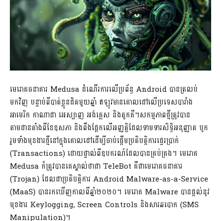
មេរោគធនាគារ Medusa ដំណើរការលើប្រព័ន្ធ Android បានត្រលប់
មកវិញ បន្ទាប់ពីបាត់ខ្លួនជិតមួយឆ្នាំ ឥឡូវមានគោលដៅលើប្រទេសបារាំង
អាមេរិក កាណាដា អេស្បាញ អង់គ្លេស និងតួកគី។សកម្មភាពថ្មីត្រូវបាន
តាមដានតាំងពីខែឧសភា និងពឹងផ្អែកលើអញ្ញត្តិដែលទាមទារសិទ្ធិអនុញ្ញាត បូក
រួមទាំងមុខងារថ្មីនៅក្នុងគោលដៅដើម្បីចាប់ផ្តើមប្រតិបត្តិការផ្ទេរប្រាក់
(Transactions) ដោយផ្ទាល់ពីឧបករណ៍ដែលបានគ្រប់គ្រង។ មេរោគ
Medusa ក៏ត្រូវបានគេស្គាល់ថាជា TeleBot គឺជាមេរោគធនាគារ
(Trojan) ដែលជាប្រតិបត្តិការ Android Malware-as-a-Service
(MaaS) បានរកឃើញកាលពីឆ្នាំ២០២០។ មេរោគ Malware បានផ្តល់នូវ
មុខងារ Keylogging, Screen Controls និងសារឆបោក (SMS
Manipulation)។