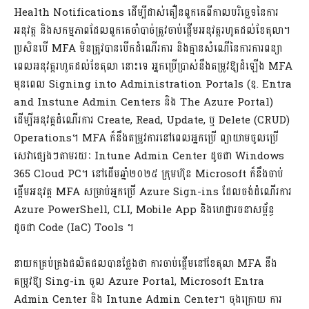
Health Notifications ដើម្បីដាស់តឿនពួកគេពីកាលបរិច្ឆេទនៃការ
អនុវត្ត និងសកម្មភាពដែលពួកគេចាំបាច់ត្រូវចាប់ផ្តើមអនុវត្តរហូតដល់ខែតុលា។
ប្រសិនបើ MFA មិនត្រូវបានបើកដំណើរការ និងគ្មានសំណើនៃការការពន្យា
ពេលអនុវត្តរហូតដល់ខែតុលា នោះទេ អ្នកប្រើប្រាស់នឹងតម្រូវឱ្យដំឡើង MFA
មុនពេល Signing into Administration Portals (ឧ. Entra
and Instune Admin Centers និង The Azure Portal)
ដើម្បីអនុវត្តដំណើរការ Create, Read, Update, ឬ Delete (CRUD)
Operations។ MFA ក៏នឹងតម្រូវការនៅពេលអ្នកប្រើ ព្យាយាមចូលប្រើ
សេវាផ្សេងៗតាមរយៈ Intune Admin Center ដូចជា Windows
365 Cloud PC។ នៅដើមឆ្នាំ២០២៥ ក្រុមហ៊ុន Microsoft ក៏នឹងចាប់
ផ្តើមអនុវត្ត MFA សម្រាប់អ្នកប្រើ Azure Sign-ins ដែលចង់ដំណើរការ
Azure PowerShell, CLI, Mobile App និងហេដ្ឋារចនាសម្ព័ន្ធ
ដូចជា Code (IaC) Tools ។
នាយកគ្រប់គ្រងផលិតផលបានថ្លែងថា ការចាប់ផ្តើមនៅខែតុលា MFA នឹង
តម្រូវឱ្យ Sing-in ចូល Azure Portal, Microsoft Entra
Admin Center និង Intune Admin Center។ ចុងក្រោយ ការ