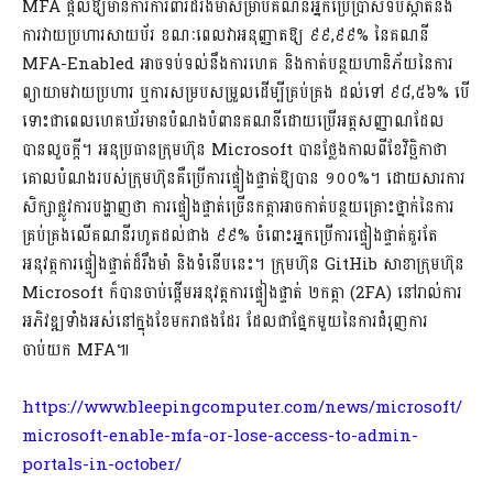
MFA ផ្តល់ឱ្យមានការការពារដ៏រឹងមាំសម្រាប់គណនីអ្នកប្រើប្រាស់ទប់ស្កាត់នឹង
ការវាយប្រហារសាយប័រ ខណៈពេលវាអនុញ្ញាតឱ្យ ៩៩,៩៩% នៃគណនី
MFA-Enabled អាចទប់ទល់នឹងការហេគ និងកាត់បន្ថយហានិភ័យនៃការ
ព្យាយាមវាយប្រហារ ឬការសម្របសម្រួលដើម្បីគ្រប់គ្រង ដល់ទៅ ៩៨,៥៦% បើ
ទោះជាពេលហេគឃ័រមានបំណងបំពានគណនីដោយប្រើអត្តសញ្ញាណដែល
បានលួចក្តី។ អនុប្រធានក្រុមហ៊ុន Microsoft បានថ្លែងកាលពីខែវិច្ឆិកាថា
គោលបំណងរបស់ក្រុមហ៊ុនគឺប្រើការផ្ទៀងផ្ទាត់ឱ្យបាន ១០០%។ ដោយសារការ
សិក្សាផ្លូវការបង្ហាញថា ការផ្ទៀងផ្ទាត់ច្រើនកត្តាអាចកាត់បន្ថយគ្រោះថ្នាក់នៃការ
គ្រប់គ្រងលើគណនីរហូតដល់ជាង ៩៩% ចំពោះអ្នកប្រើការផ្ទៀងផ្ទាត់គួរតែ
អនុវត្តការផ្ទៀងផ្ទាត់ដ៏រឹងមាំ និងទំនើបនេះ។ ក្រុមហ៊ុន GitHib សាខាក្រុមហ៊ុន
Microsoft ក៏បានចាប់ផ្តើមអនុវត្តការផ្ទៀងផ្ទាត់ ២កត្តា (2FA) នៅរាល់ការ
អភិវឌ្ឍទាំងអស់នៅក្នុងខែមករាផងដែរ ដែលជាផ្នែកមួយនៃការជំរុញការ
ចាប់យក MFA៕
https://www.bleepingcomputer.com/news/microsoft/
microsoft-enable-mfa-or-lose-access-to-admin-
portals-in-october/