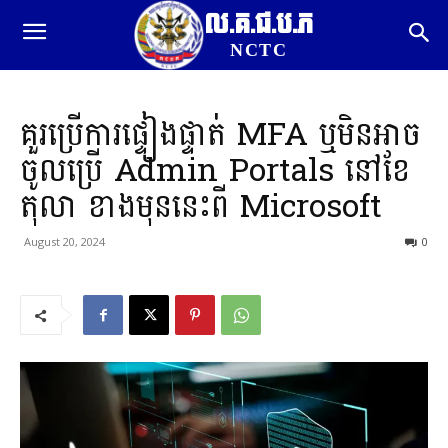
ល.គ.ជ.ប.ភ
NCTC
គួរប្រើការផ្ទៀងផ្ទាត់ MFA ឬមិនអាច
ចូលប្រើ Admin Portals នៅខែ
តុលា ខាងមុននេះពី Microsoft
August 20, 2024
0