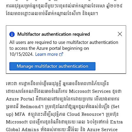
ការអនុវត្តសម្រាប់អ្នកជួលនីមួយៗរហូតដល់ពាក់កណ្តាលខែមេសា ឆ្នាំ២០២៥
ដែលមានចន្លោះពេលចាប់ពីពាក់កណ្តាលខែសីហា និងតុលា។
ទោះជា ការផ្អាកនឹងចាប់ផ្តើមអនុវត្តក្តី អ្នកអាចនឹងមានហានិភ័យច្រើន
ដោយសារតែគណនីដែលអាចដំណើរការ Microsoft Services ដូចជា
Azure Portal គឺជាគោលដៅចម្បងនៃការវាយប្រហារ បើយោងតាមការ
ព្រមានពី Redmond។ ក្រុមហ៊ុនណែនាំឱ្យអ្នកជួលទាំងអស់ដំឡើង (Set
up) MFA ឥឡូវនេះដើម្បីសុវត្ថិភាព Cloud Resource។ ក្រុមហ៊ុន
Microsoft បានផ្ញើការជូនដំណឹងជាមុនរយៈពេល ៦០ថ្ងៃទៅកាន់ Entra
Global Admins ទាំងអស់តាមរយៈអ៊ីម៉ែល និង Azure Service