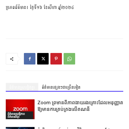
ប្រភពព័ត៌មាន៖ ថ្ងៃទី១៦ ខែសីហា ឆ្នាំ២០២៤
ព័ត៌មានស្រដៀងគ្នា
ព័ត៌មានផ្សេងៗជាច្រើនទៀត
Zoom ព្រមានពីភាពងាយរងគ្រោះដែលអនុញ្ញាត
ឱ្យមានការគ្រប់គ្រងលើគណនី
ព័ត៌មានសុវត្ថិភាព
ព័ត៌មានវិទ្យា