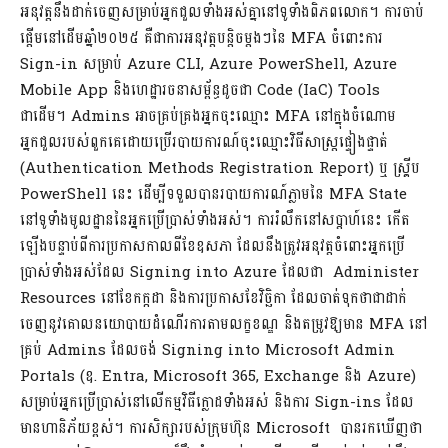
អនុវត្តនឹងដាក់ចេញសម្រាប់អ្នកជួលទាំងអស់គ្នានៅទូទាំងពិភពលោក។ ការចាប់
ផ្តើមនៅដើមឆ្នាំ២០២៥ គឺជាការអនុវត្តបន្តិចម្តងៗនៃ MFA ចំពោះការ
Sign-in សម្រាប់ Azure CLI, Azure PowerShell, Azure
Mobile App និងហេដ្ឋារចនាសម្ព័ន្ធដូចជា Code (IaC) Tools
ជាដើម។ Admins អាចគ្រប់គ្រងអ្នកចុះឈ្មោះ MFA នៅក្នុងចំណោម
អ្នកជួលរបស់ពួកគេដោយប្រើរបាយការណ៍ចុះឈ្មោះវិធីសាស្រ្តផ្ទៀងផ្ទាត់
(Authentication Methods Registration Report) ឬ ស្គ្រីប
PowerShell នេះ ដើម្បីទទួលបានរបាយការណ៍ភ្លាមនៃ MFA State
នៅទូទាំងមូលដ្ឋាននៃអ្នកប្រើប្រាស់ទាំងអស់។ ការរំលឹកនៅសប្តាហ៍នេះ កើត
ឡើងបន្ទាប់ពីការប្រកាសកាលពីខែឧសភា ដែលនឹងត្រូវអនុវត្តចំពោះអ្នកប្រើ
ប្រាស់ទាំងអស់ដែល Signing into Azure ដែលជា Administer
Resources នៅខែកក្កដា និងការប្រកាសខែវិច្ឆិកា ដែលចាត់ទុកថាជាដាក់
ចេញនូវគោលនយោបាយដំណើរការតាមលក្ខខណ្ឌ និងតម្រូវឱ្យមាន MFA នៅ
គ្រប់ Admins ដែលចង់ Signing into Microsoft Admin
Portals (ឧ. Entra, Microsoft 365, Exchange និង Azure)
សម្រាប់អ្នកប្រើប្រាស់នៅលើកម្មវិធីក្លោដទាំងអស់ និងការ Sign-ins ដែល
មានហានិភ័យខ្ពស់។ ការសិក្សារបស់ក្រុមហ៊ុន Microsoft បានរកឃើញថា