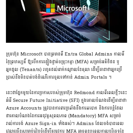
ក្រុមហ៊ុន Microsoft បានព្រមានពី Entra Global Admins កាលពី
ថ្ងៃព្រហស្បតិ៍ ឱ្យបើកការផ្ទៀងផ្ទាត់ចម្រុះកត្តា (MFA) សម្រាប់អតិថិជន ឬ
អ្នកជួល (Tenants) រហូតដល់ពាក់កណ្តាលខែតុលា ដើម្បីធានាថាអ្នកប្រើ
ប្រាស់នឹងមិនបាត់បង់ដំណើរការចូលទៅកាន់ Admin Portals ។
នេះជាផ្នែកមួយនៃការប្រកាសរបស់ក្រុមហ៊ុន Redmond កាលពីពេលថ្មីៗនេះ
អំពី Secure Future Initiative (SFI) ក្នុងគោលបំណងដើម្បីធានាថា
Azure Accounts ត្រូវបានការពារប្រឆាំងនឹងការឆបោក និងការបន្លំដែល
ជាគោលបំណងនៃការអនុវត្តសុពលភាព (Mandatory) MFA សម្រាប់
រាល់ការចង់ Azure Sign-in ទាំងអស់។ Admins ដែលចង់បានពេល
វេលាច្រើនសម្រាប់រៀបចំដើម្បីតម្រូវការ MFA អាចពន្យាពេលកាលបរិច្ឆេទនៃ