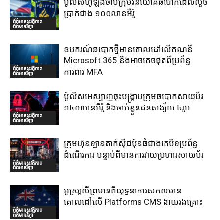
ប៉ូលិសហូឡង់ចាប់ក្រុមវិនិយោគឆបោកដែលលួច
ប្រាក់ជាង ១០០លានអឺរ៉ូ
ព័ត៌មានសុវត្ថិភាព
ព័ត៌មានវិទ្យា
ឧបករណ៍ឆបោកថ្មីមានគោលដៅលើគណនី
Microsoft 365 និងអាចគេចផុតពីប្រព័ន្ធ
ព័ត៌មានសុវត្ថិភាព
ការពារ MFA
ព័ត៌មានវិទ្យា
ប៉ូលិសអេស្បាញចុះបង្រ្កាបក្រុមឆបោកសាយប័រ
១៤០លានអឺរ៉ូ និងចាប់ខ្លួនជនសង្ស័យ ៤រូប
ព័ត៌មានសុវត្ថិភាព
ព័ត៌មានវិទ្យា
ក្រុមហ៊ុនឡានតាក់ស៊ីជប៉ុនធំជាងគេបិទប្រព័ន្ធ
ដំណើរការ បន្ទាប់ពីមានការវាយប្រហារសាយប័រ
ព័ត៌មានសុវត្ថិភាព
ព័ត៌មានវិទ្យា
អូស្រា្តលីព្រមានពីយុទ្ធនាការសកលមាន
គោលដៅលើ Platforms CMS ងាយរងគ្រោះ
ព័ត៌មានសុវត្ថិភាព
ព័ត៌មានវិទ្យា