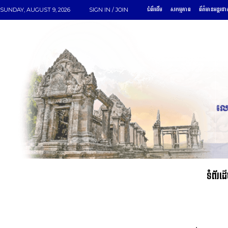
ទំព័រដើម
សកម្មភាព
ព័ត៌មានអន្តរជា
SUNDAY, AUGUST 9, 2026
SIGN IN / JOIN
ទំព័រដ