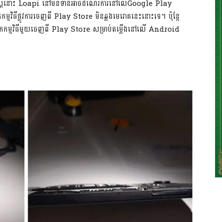
នោះ Loapi នៅមិនទាន់អាចដំណើរការនៅលើ​Google Play
មវិធីផ្លូវការចេញពី Play Store មិនឆ្លងមេរោគនេះនោះទេ។ ប៉ុន្តែ
កកម្មវិធីមួយចេញពី Play Store សម្រាប់តម្លើងនៅលើ Android