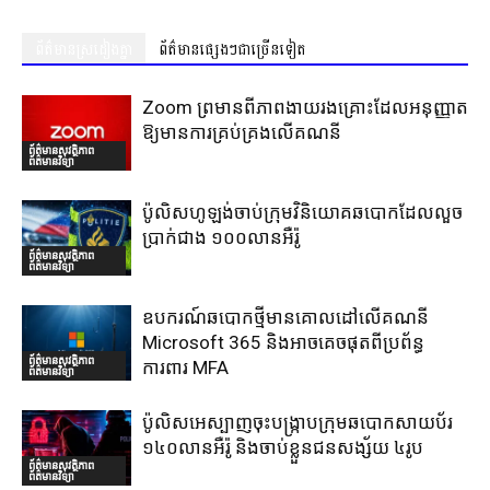
ព័ត៌មានស្រដៀងគ្នា
ព័ត៌មានផ្សេងៗជាច្រើនទៀត
Zoom ព្រមានពីភាពងាយរងគ្រោះដែលអនុញ្ញាត
ឱ្យមានការគ្រប់គ្រងលើគណនី
ព័ត៌មានសុវត្ថិភាព
ព័ត៌មានវិទ្យា
ប៉ូលិសហូឡង់ចាប់ក្រុមវិនិយោគឆបោកដែលលួច
ប្រាក់ជាង ១០០លានអឺរ៉ូ
ព័ត៌មានសុវត្ថិភាព
ព័ត៌មានវិទ្យា
ឧបករណ៍ឆបោកថ្មីមានគោលដៅលើគណនី
Microsoft 365 និងអាចគេចផុតពីប្រព័ន្ធ
ព័ត៌មានសុវត្ថិភាព
ការពារ MFA
ព័ត៌មានវិទ្យា
ប៉ូលិសអេស្បាញចុះបង្រ្កាបក្រុមឆបោកសាយប័រ
១៤០លានអឺរ៉ូ និងចាប់ខ្លួនជនសង្ស័យ ៤រូប
ព័ត៌មានសុវត្ថិភាព
ព័ត៌មានវិទ្យា