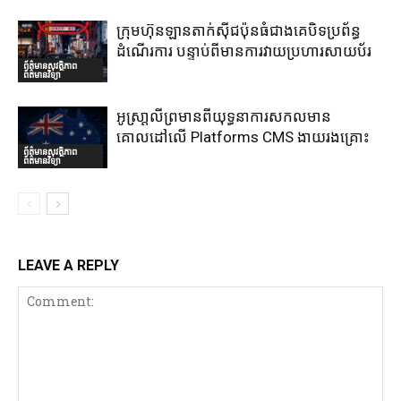
ក្រុមហ៊ុនឡានតាក់ស៊ីជប៉ុនធំជាងគេបិទប្រព័ន្ធ
ដំណើរការ បន្ទាប់ពីមានការវាយប្រហារសាយប័រ
ព័ត៌មានសុវត្ថិភាព
ព័ត៌មានវិទ្យា
អូស្រា្តលីព្រមានពីយុទ្ធនាការសកលមាន
គោលដៅលើ Platforms CMS ងាយរងគ្រោះ
ព័ត៌មានសុវត្ថិភាព
ព័ត៌មានវិទ្យា
LEAVE A REPLY