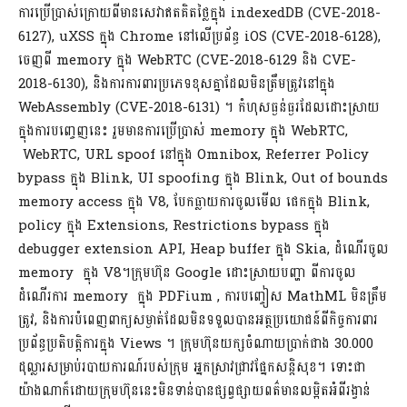
ការប្រើប្រាស់​ក្រោយ​ពីមានសេវាឥតគិតថ្លៃក្នុង indexedDB (CVE-2018-
6127), uXSS ក្នុង Chrome នៅលើប្រព័ន្ធ iOS (CVE-2018-6128),
ចេញពី memory ក្នុង WebRTC (CVE-2018-6129 និង CVE-
2018-6130), និងការការពារប្រភេទខុសគ្នាដែលមិនត្រឹមត្រូវនៅក្នុង
WebAssembly (CVE-2018-6131) ។ កំហុសធ្ងន់ធ្ងរដែលដោះស្រាយ
ក្នុងការបញ្ចេញនេះ រួមមានការប្រើប្រាស់ memory ក្នុង WebRTC,
WebRTC, URL spoof នៅក្នុង Omnibox, Referrer Policy
bypass ក្នុង Blink, UI spoofing ក្នុង Blink, Out of bounds
memory access ក្នុង V8, បែកធ្លាយការចូលមើល ផេកក្នុង Blink,
policy ក្នុង Extensions, Restrictions bypass ក្នុង
debugger extension API, Heap buffer ក្នុង Skia, ដំណើរចូល
memory ក្នុង V8។ក្រុមហ៊ុន​ Google ដោះស្រាយបញ្ហា ពីការចូល
ដំណើរការ memory ក្នុង PDFium , ការបញ្ចៀស MathML មិនត្រឹម
ត្រូវ, និងការបំពេញពាក្យសម្ងាត់ដែលមិនទទួលបានអត្ថប្រយោជន៍ពីកិច្ចការពារ
ប្រព័ន្ធប្រតិបត្តិការក្នុង Views ។ ក្រុមហ៊ុនយក្សចំណាយប្រាក់ជាង 30.000
ដុល្លារសម្រាប់របាយការណ៍របស់ក្រុម អ្នកស្រាវជ្រាវផ្នែកសន្តិសុខ។ ទោះជា
យ៉ាងណាក៏ដោយក្រុមហ៊ុននេះមិនទាន់បានផ្សព្វផ្សាយពត៌មានលម្អិតអំពីរង្វាន់