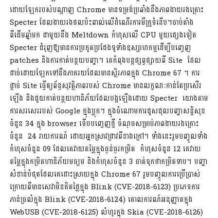
ដោយឡែករបស់បណ្តាញ Chrome មានទម្រង់ប្រឆាំងនឹងភាពងាយរងគ្រោះ
Specter ដែលងាយរងផលប៉ះពាល់លើដំណើរការមីក្រូទំនើប។ចាប់តាំង
ពីដើមឆ្នាំមក ជាមួយនឹង Meltdown កំហុសលើ CPU មួយផ្សេងទៀត
Specter ជំរុញឱ្យមានការប្រកួតប្រជែងទូទាំងឧស្សាហកម្មដើម្បីបញ្ចេញ
patches និងការកាត់បន្ថយបញ្ហា។ គេកំពុងបន្តផ្សព្វផ្សាយពី​ Site ដែល
ដាច់ដោយឡែកទៅនឹងភាគរយដែលមានស្ថិរភាពក្នុង Chrome 67 ។ ការ
ផ្តាច់ Site ធ្វើឲ្យព័ន្ធសុវត្ថិភាពរបស់ Chrome មានលក្ខណៈ​កាន់តែប្រសើរ
ឡើង និងជួយកាត់បន្ថយហានិភ័យ​ដែល​​បង្កឡើងដោយ Specter យោងតាម
ការសរសេររបស់ Google ក្នុងប្លុក។ ក្នុងចំណោមការជួសជុលបញ្ហាសន្ដិសុខ
ចំនួន 34 ក្នុង browser ទើបបញ្ចេញថ្មី ចំណុចសម្រាប់ភាពងាយរងគ្រោះ
ចំនួន 24 រាយការណ៍ ដោយអ្នកស្រាវជ្រាវពីខាងក្រៅ។ ទាំងនេះរួមបញ្ចូលទាំង
កំហុសចំនួន 09 ដែលគេវាយតម្លៃក្នុងធ្ងន់ធ្ងរកម្រិត កំហុសចំនួន 12 គេវាយ
តម្លៃក្នុងកម្រិតហានិភ័យមធ្យម និងកំហុសចំនួន 3 ចាត់ទុកថាកម្រិតទាប។ បញ្ហា
សំខាន់បំផុតដែលគេដោះស្រាយក្នុង Chrome 67 រួមបញ្ចូលការប្រើប្រាស់
ក្រោយពីមានសេវាមិនគិតថ្លៃក្នុង Blink (CVE-2018-6123) ប្រភេទការ
ភាន់ច្រលំក្នុង Blink (CVE-2018-6124) គោលការណ៍អនុញ្ញាតក្នុង
WebUSB (CVE-2018-6125) លំហូរក្នុង Skia (CVE-2018-6126)