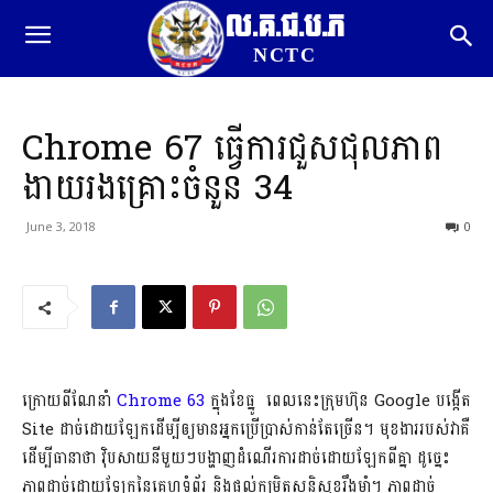
ល.គ.ជ.ប.ភ
NCTC
Chrome 67 ធ្វើការជួសជុលភាព
ងាយរងគ្រោះចំនួន 34
June 3, 2018
0
ក្រោយពីណែនាំ
Chrome 63
​ក្នុងខែធ្នូ ពេលនេះក្រុមហ៊ុន Google បង្កើត
Site ដាច់ដោយឡែកដើម្បីឲ្យមានអ្នកប្រើប្រាស់កាន់តែច្រើន។ មុខងាររបស់វាគឺ
ដើម្បីធានាថា​ វ៉ិបសាយនីមួយៗបង្ហាញដំណើរការដាច់ដោយឡែកពីគ្នា ដូច្នេះ
ភាពដាច់ដោយឡែកនៃគេហទំព័រ និងផ្តល់កម្រិតសន្តិសុខរឹងមាំ។ ភាពដាច់