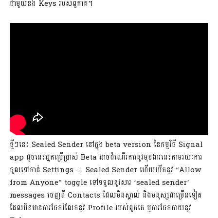
ជាមួយនឹង Keys របស់ពួកគេ។
ថ្មីៗនេះ Sealed Sender នៅក្នុង beta version នៃកម្មវិធី Signal
app ដូចនេះអ្នកប្រើប្រាស់ Beta អាចដំណើរការនូវមុខងារនេះតាមរយៈការ
ចូលទៅកាន់ Settings → Sealed Sender ហើយបើកនូវ “Allow
from Anyone” toggle ទៅទទួលនូវសារ ‘sealed sender’
messages ចេញពី Contacts ដែលមិនស្គាល់ និងមនុស្សជាច្រើនទៀត
ដែលមិនមានការចែករំលែកនូវ Profile របស់ពួកគេ ឬការចែកចាយនូវ