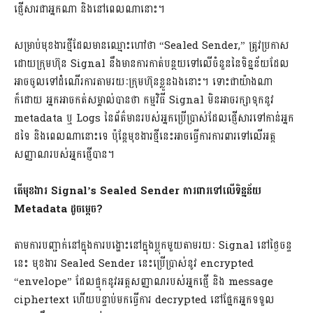
ផ្ញើសារជាអ្នកណា និងនៅពេលណានោះ។
សម្រាប់មុខងារថ្មីដែលមានឈ្មោះហៅថា “Sealed Sender,” ត្រូវប្រកាស
ដោយក្រុមហ៊ុន Signal នឹងមានការកាត់បន្ថយទៅលើចំនួននៃទិន្នន័យដែល
អាចចូលទៅដំណើរការតាមរយៈក្រុមហ៊ុនខ្លួនឯងនោះ។ ទោះជាយ៉ាងណា
ក៏ដោយ អ្នកអាចកត់សម្គាល់បានថា កម្មវិធី Signal មិនអាចរក្សាទុកនូវ
metadata ឬ Logs នៃព័ត៌មានរបស់អ្នកប្រើប្រាស់ដែលផ្ញើសារទៅកាន់អ្នក
ដទៃ និងពេលណានោះទេ ប៉ុន្តែមុខងារថ្មីនេះអាចធ្វើការការពារទៅលើអត្ត
សញ្ញាណរបស់អ្នកផ្ញើបាន។
តើមុខងារ Signal’s Sealed Sender ការពារទៅលើទិន្នន័យ
Metadata ដូចម្តេច?
តាមការបញ្ជាក់នៅក្នុងការបង្ហោះនៅក្នុងប្លុកមួយតាមរយៈ Signal នៅថ្ងៃចន្ទ
នេះ មុខងារ Sealed Sender នេះប្រើប្រាស់នូវ encrypted
“envelope” ដែលផ្ទុកនូវអត្តសញ្ញាណរបស់អ្នកផ្ញើ និង message
ciphertext ហើយបន្ទាប់មកធ្វើការ decrypted នៅផ្នែកអ្នកទទួល