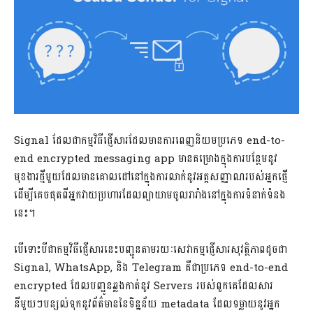
Signal​ ដែលជាកម្មវិធីផ្ញើសារដែលមានការពេញនិយមប្រភេទ end-to-
end encrypted messaging app មានគម្រោងក្នុងការបន្ថែមនូវ
មុខងារថ្មីមួយដែលមានគោលដៅនៅក្នុងការលាក់នូវអត្តសញ្ញាណរបស់អ្នកផ្ញើ
ដើម្បីគេចផុតពីអ្នកវាយប្រហារដែលព្យាយាមចូលរារាំងនៅក្នុងការទំនាក់ទំនង
នេះ។
បើទោះបីជាកម្មវិធីផ្ញើសារនេះបញ្ជូនតាមរយៈសេវាកម្មផ្ញើសារសុវត្ថិភាពដូចជា
Signal, WhatsApp, និង Telegram គឺជាប្រភេទ end-to-end
encrypted ដែលបញ្ជូនឆ្លងកាត់នូវ Servers របស់ពួកគេដែលសារ
នីមួយៗបន្សល់ទុកនូវព័ត៌មាននៃទិន្នន័យ metadata ដែលទម្លាយនូវអ្នក