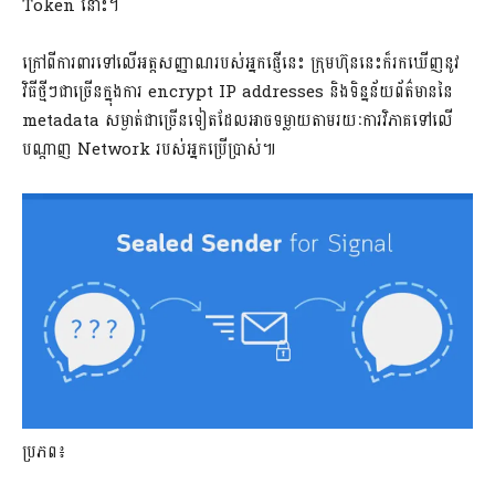
Token នោះ។​
ក្រៅពីការពារទៅលើអត្តសញ្ញាណរបស់អ្នកផ្ញើនេះ ក្រុមហ៊ុននេះក៏រកឃើញនូវ
វិធីថ្មីៗជាច្រើនក្នុងការ encrypt IP addresses និងទិន្នន័យព័ត៌មាននៃ
metadata សម្ងាត់ជាច្រើនទៀតដែលអាចទម្លាយតាមរយៈការវិភាគទៅលើ
បណ្តាញ Network របស់អ្នកប្រើប្រាស់៕
ប្រភព​៖