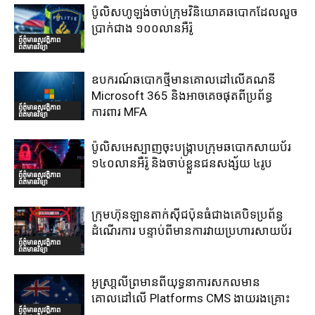
ប៉ូលិសហូឡង់ចាប់ក្រុមវិនិយោគឆបោកដែលលួច
ប្រាក់ជាង ១០០លានអឺរ៉ូ
ព័ត៌មានសុវត្ថិភាព
ព័ត៌មានវិទ្យា
ឧបករណ៍ឆបោកថ្មីមានគោលដៅលើគណនី
Microsoft 365 និងអាចគេចផុតពីប្រព័ន្ធ
ព័ត៌មានសុវត្ថិភាព
ការពារ MFA
ព័ត៌មានវិទ្យា
ប៉ូលិសអេស្បាញចុះបង្រ្កាបក្រុមឆបោកសាយប័រ
១៤០លានអឺរ៉ូ និងចាប់ខ្លួនជនសង្ស័យ ៤រូប
ព័ត៌មានសុវត្ថិភាព
ព័ត៌មានវិទ្យា
ក្រុមហ៊ុនឡានតាក់ស៊ីជប៉ុនធំជាងគេបិទប្រព័ន្ធ
ដំណើរការ បន្ទាប់ពីមានការវាយប្រហារសាយប័រ
ព័ត៌មានសុវត្ថិភាព
ព័ត៌មានវិទ្យា
អូស្រា្តលីព្រមានពីយុទ្ធនាការសកលមាន
គោលដៅលើ Platforms CMS ងាយរងគ្រោះ
ព័ត៌មានសុវត្ថិភាព