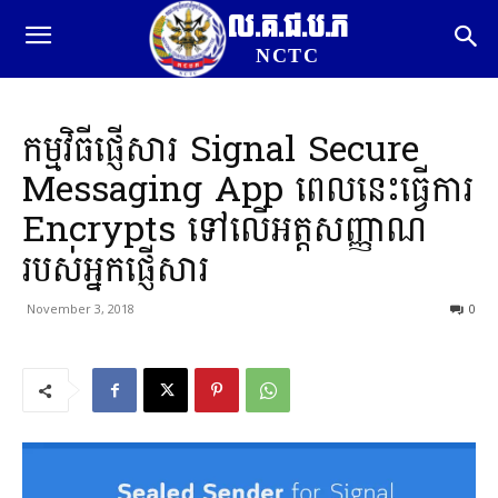
ល.គ.ជ.ប.ភ
NCTC
កម្មវិធីផ្ញើសារ Signal Secure
Messaging App ពេលនេះធ្វើការ
Encrypts ទៅលើអត្តសញ្ញាណ
របស់អ្នកផ្ញើសារ
November 3, 2018
0