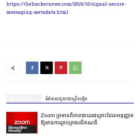
https://thehackernews.com/2018/10/signal-secure-
messaging-metadata.html
ព័ត៌មានស្រដៀងគ្នា
ព័ត៌មានផ្សេងៗជាច្រើនទៀត
Zoom ព្រមានពីភាពងាយរងគ្រោះដែលអនុញ្ញាត
ឱ្យមានការគ្រប់គ្រងលើគណនី
ព័ត៌មានសុវត្ថិភាព
ព័ត៌មានវិទ្យា