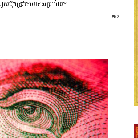
ប៊ុកត្រូវគេហេគសម្រាប់លក់
0