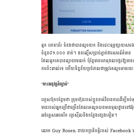
ពួក ហេគឃ័រ ទំនងជាបានលួចយក និងបោះពុម្ពផ្សាយសារឯ
ចំនួន៨១.០០០ នាក់។ ជនល្មើសប្រាប់ភ្នាក់ងារសារព័ត៌មា
ដែលពួកគេបានព្យាយាមលក់ ប៉ុន្តែមានហេតុផលបង្ករឱ្យមាន
ការប៉ះពាល់ទេ ហើយទិន្នន័យប្រហែលជាត្រូវគេលួចតាមរយៈកម
‘ការអនុវត្ត​ន៏​ច្បាប់’
ហ្វេសប៊ុកបន្ថែមថា ក្រុមហ៊ុនរបស់ខ្លួនចាត់វិធានការដើម្
មានរបស់អ្នកប្រើជាច្រើនដែលគេលួចបានមានមូលដ្ឋាននៅអ៊ុ
អង់គ្លេសអាមេរិក ប្រេស៊ីលនិងកន្លែងផ្សេងទៀត។
លោក Guy Rosen នាយកប្រតិបត្តិរបស់ Facebook មានប្រស