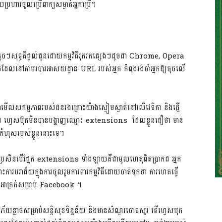
រហារចូលប្រើពាក្យសម្ងាត់អ្នកប្រើ។
ងតូចៗសុទ្ធគឺផ្តល់ជូនដោយកម្មវិធីរុករកផ្សេងៗដូចជា Chrome, Opera
ចដែលនៅតាមរបារអាសយដ្ឋាន URL របស់អ្នក កំពុងរង់ចាំអ្នកឱ្យចុចលើ
ាំមើលសកម្មភាពរបស់ជនរងគ្រោះយ៉ាងស្ងៀមស្ងាត់នៅលើវេទិកា និងផ្ញើ
័រ ។ ហ្វេសប៊ុកមិនបានបង្ហាញឈ្មោះ extensions ដែលខ្លួនជឿថា មាន
ជាកំហុសរបស់ខ្លួននោះទេ។
ា ប្រសិនបើផ្នែក extensions ទាំង​ឡាយ​គឺជាមូលហេតុពិតប្រាកដ អ្នក
ោះការបរាជ័យក្នុងការចូលរួមការពារកម្មវិធីដោយចាត់ទុកថា ការហេគធ្វើ
ងអាក្រក់សម្រាប់ Facebook ។
យភ័យខ្លាចសម្រាប់សន្តិសុខទិន្នន័យ និងមានសំណួរចោទសួរ​ តើហ្វេសបុក