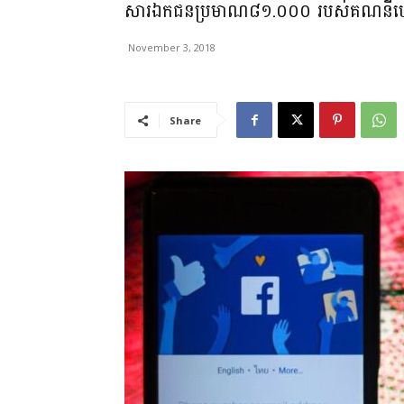
សារឯកជនប្រមាណ៨១.០០០ របស់គណនីហ្វេស
November 3, 2018
Share