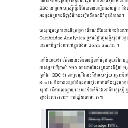
មានសកម្មភាពគ្រប់គ្រាន់ក្នុងការឆ្លើយតបទៅនឹងស្ថានភា
BBC នៅប្រទេសរុស្ស៊ីផ្ញើរអ៊ីមែលមានបញ្ចីអាស័យដ្ឋាន ន
អារម្មណ៍ក្នុងការទិញព័ត៌មានលម្អិតពីគណនីចំនួនពីរលាន។
គេសួរអ្នកផ្សាយពាណិជ្ជកម្មថា តើគណនីដែលរងការរំលោភបំព
Cambridge Analytica ឬការបំផ្លាញសន្តិសុខជាបន្តបន្
បានមកពីអ្នកដែលហៅខ្លួនឯងថា John Smith ។
គាត់និយាយថា ព័ត៌មាននេះមិនមានអ្វីពាក់ព័ន្ធជាមួយនឹងការ
របស់អ្នកប្រើប្រាស់ ១២០ លាននាក់ដែលក្នុងនោះទិន្ន័យ ២
ភ្នាក់ងារ BBC ថា ពាក្យបណ្តឹងនេះគឺជាប់សង្ស័យ ព្រោ
Smith មិនបានពន្យល់ពីមូលហេតុដែលគាត់មិនផ្សព្វផ្
សួរថា តើការលេចធ្លាយនេះមានទំនាក់ទំនងទៅនឹងរដ្ឋរុស្ស៊ី ឬទៅ
ឡាំងដែរឬទេនោះ។ គាត់ឆ្លើយតបថា: ទេ៕