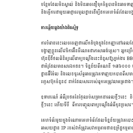
បន្ថែមដែលមិនស្គាល់ និងមិនអាចជឿទុកចិត្តបានមិនអាច
និងធ្វើការជាមួយអាជ្ញាធរមូលដ្ឋានដើម្បីដកគេហទំព័រដែលប
ការឆ្លើយឆ្លងយ៉ាងជិតស្និទ្ធ
ការបំពាននេះលេចចេញជាលើកដំបូងក្នុងខែកញ្ញានៅពេលដែ
បង្ហាញខ្លួនលើវេទិកាអ៊ីនធឺណេតជាភាសាអង់គ្លេស។ អ្នកប្រើ
ហ៊ុនឌីជីថលពិនិត្យលើពាក្យបណ្តឹងនេះជំនួសឱ្យភ្នាក់ង
ជាគំរូដែលមានសារឯកជន។ ទិន្នន័យពីគណនី ១៧៦០០០ បន
ដ្ឋានអ៊ីម៉ែល និងលេខទូរស័ព្ទអាចត្រូវគេទាញយកបានពីសមា
ហ្វេសប៊ុកចំនួន៥ នាក់ដែលសាររបស់ពួកគេត្រូវលាតត្រដាង
ឧទាហរណ៏ អំពីរូបថតនៃថ្ងៃឈប់សម្រាកនាពេលថ្មីៗនេះ និង
ថ្មីៗនេះ ហើយទីបី ពីការបញ្ចូលពាក្យបណ្តឹងអំពីកូនប្រសារ។
គេហទំព័រមួយក្នុងចំណោមគេហទំព័រដែលទិន្នន័យត្រូវគេប
អាសយដ្ឋាន IP របស់វាក៏ត្រូវសេវាកម្មតាមដានឧក្រិដ្ឋកម្ម