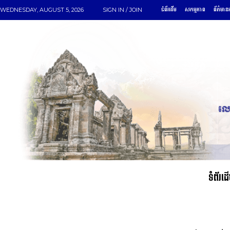
ទំព័រដើម
សកម្មភាព
ព័ត៌មានអ
WEDNESDAY, AUGUST 5, 2026
SIGN IN / JOIN
ទំព័រដ