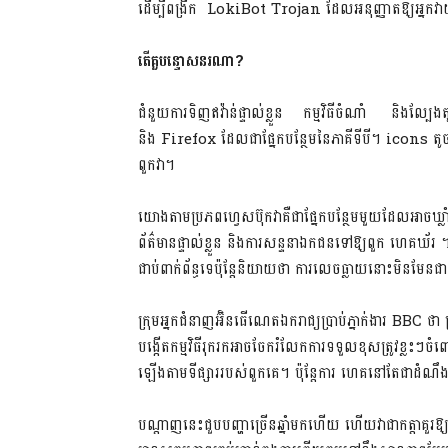
ដើម្បីពង្រីក LokiBot Trojan ដែលអនុញ្ញាតឱ្យអ្នកវាយប្
តើគួបន្ទោសនរណា
?
ជំនួយការទិញឥវ៉ាន់ផ្ទាល់ខ្លួន កម្មវិធីចំណាំ និងល្បែ
និង Firefox ដែលជាផ្នែកបន្ថែមនៃភាគីទីបី។ icons តូ
ពួកវា។
យោងតាមប្រភពហ្វេសប៊ុកវាគឺជាផ្នែកបន្ថែមមួយដែលអាចឃ្ល
ព័ត៌មានផ្ទាល់ខ្លួន និងការសន្ទនាឯកជនទៅឱ្យពួក ហេគឃ
ជាប់ពាក់ព័ន្ធទេប៉ុន្តែនិយាយថា ការលេចធ្លាយនោះមិនមែន
ក្រុមអ្នកជំនាញអ៊ិនធើណេតឯករាជ្យប្រាប់ភ្នាក់ងារ BBC ថ
បង្កើតកម្មវិធីរុករកអាចចែករំលែកការទទួលខុសត្រូវខ្លះៗចំព
ឡើងតាមទីផ្សាររបស់ពួកគេ។ ប៉ុន្តែការ ហេគនៅតែជាដំណឹ
បណ្តាញនេះ​ជួបបញ្ហាច្រើនឆ្នាំមកហើយ ហើយវាជាកត្តាគួរឱ្