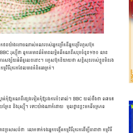
កជនយ៉ាងហោចណាស់គណរបស់អ្នកប្រើគនីអ្នកប្រើហ្វេសប៊ុក
ន BBC រុស្ស៊ីថា ពួកគេមានព័ត៌មានលម្អិតពីគណនីសរុបចំនួន១២០ លាន
ការសង្ស័យអំពីតួលេខនោះ។ ហ្វេសប៊ុកនិយាយថា សន្ដិសុខរបស់ខ្លួនមិនរង
្មវិធីរុករកដែលមានគំនិតអាក្រក់។
បីទប់ស្កាត់កុំឱ្យគណនីផ្សេងទៀតកុំឱ្យរងការប៉ះពាល់។ BBC យល់ដឹងថា ព៧ទឥ
យក្រែន និងរុស្ស៊ី។ ទោះយ៉ាងណាក៏ដោយ មូលដ្ឋានខ្លះមកពីចក្រភព
ាសន៍ថា លោកទាក់ទងអ្នកបង្កើតកម្មវិធីរុករកដើម្បីធានាថា កម្មវិធី