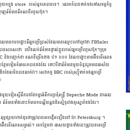
ទាញយកក្នុង store របស់ពួកគេបានទេ។ លោកក៏បានទាក់ទងទៅសមត្ថកិច្ច
ង្ហាញព័ត៌មានពីគណនីហ្វេសប៊ុក។
លមានការបង្ហោះពីអ្នកប្រើប្រាស់ដែលមានឈ្មោះហៅក្រៅថា FBSaler
បានសរសេរថា យើងលក់ព័ត៌មានផ្ទាល់ខ្លួនរបស់អ្នកប្រើហ្វេសប៊ុក។ក្រុម
ារ BBC និងបញ្ជាក់ថា គណនីច្រើនជាង ៨១​ ០០០ ដែលបង្ហោះតាមអ៊ីនធើណេត
្ថែមទៀតក៏អាចរកបានផងដែរ ទោះបីជាព័ត៌មានមួយចំនួនរួមមានអាស័យ
ជិកដែលមិនបានលាក់វា។ សេវាកម្ម BBC របស់រុស្ស៊ីទាក់ទងអ្នកប្រើ
។
មួយទៀតស្តីពីការជជែកគ្នាអំពីការប្រគុំតន្រ្តី Depeche Mode នាពេល
 ព័ត៌មានទាំងនោះក៏មានការឆ្លើយឆ្លងជិតស្និទ្ធរវាងគូស្នេហ៍ផងដែរ។
ោះពុម្ពផ្សាយហាក់ដូចជាត្រូវបានគេបង្កើតឡើងនៅ St Petersburg ។
តាមអ៊ីនធើណេតសម្គាល់។ គេបន្ថែមថា​ អាសយដ្ឋានទាំងនេះត្រូវបានគេប្រើ