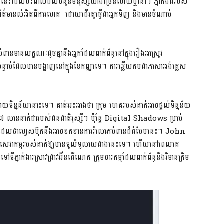
ពបែបនេះដែលប៉ះពាល់ដល់ចំនួនមនុស្សយ៉ាងច្រើនហើយឬនៅ។ ភ្នាក់ងាររបស់
ិងព័ត៌មានលំអិតពីការហេគ ដោយដើរតួធ្វើជាអ្នកទិញ និងមានចំណាប់
ានមានលក្ខណៈដូចគ្នានឹងអ្នកដែលពាក់ព័ន្ធនៅក្នុងរឿងអាស្រូវ
ទាប់ដែលបានបង្ហាញនៅក្នុងខែកញ្ញាទេ។ ការឆ្លើយតបជាភាសាអង់គ្លេស
ធ្លាយទិន្នន័យនោះទេ។ គាត់អះអាងថា ក្រុម ហេគរបស់គាត់អាចផ្តល់ទិន្នន័យ
,៧ លាននាក់ជារបស់ជនជាតិរុស្សី។ ប៉ុន្តែ Digital Shadows ប្រាប់
ះមិនដែលថាហ្វេសប៊ុកនឹងអាចខកខានការរំលោភបំពានដ៏ធំបែបនេះ។ John
សាយសេវាកម្មរបស់គាត់ឱ្យបានទូលំទូលាយជាងនេះទេ។ ហើយនៅពេលគេ
ទីភ្នាក់ងារស្រាវជ្រាវអ៊ីនធើណេត ក្រុមចារកម្មដែលពាក់ព័ន្ធនឹងវិមានក្រិម