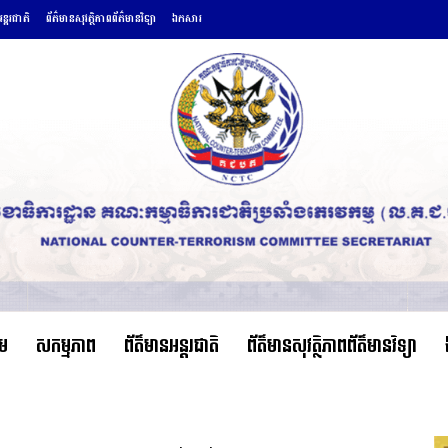
ន្តរជាតិ
ព័ត៌មានសុវត្ថិភាពព័ត៌មានវិទ្យា
ឯកសារ
ើម
សកម្មភាព
ព័ត៌មានអន្តរជាតិ
ព័ត៌មានសុវត្ថិភាពព័ត៌មានវិទ្យា