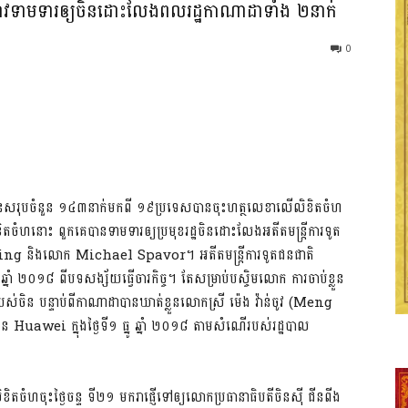
វជ្រាវ​ទាមទារ​ឲ្យ​ចិន​ដោះលែង​ពលរដ្ឋ​កាណាដាទាំង ២នាក់
0
្សរជន​សរុប​ចំនួន ១៤៣នាក់​មក​ពី ១៩ប្រទេស​បាន​ចុះ​ហត្ថលេខា​លើ​លិខិត​ចំហ​
ិត​ចំហ​នោះ ពួក​គេ​បាន​ទាមទារ​ឲ្យ​ប្រមុខរដ្ឋ​ចិន​ដោះលែង​អតីត​មន្រ្តីការទូត​
ng និង​លោក Michael Spavor។ អតីត​មន្រ្តីការទូត​ជនជាតិ​
នូ ឆ្នាំ ២០១៨ ពី​បទសង្ស័យ​ធ្វើ​ចារកិច្ច។ តែ​សម្រាប់​បស្ចិមលោក ការ​ចាប់ខ្លួន​
​ចិន បន្ទាប់​ពី​កាណាដា​បាន​ឃាត់ខ្លួន​លោកស្រី ម៉េង វ៉ាន់ចូវ (Meng
នចិន Huawei ក្នុង​ថ្ងៃទី១ ធ្នូ ឆ្នាំ ២០១៨ តាម​សំណើ​របស់​រដ្ឋបាល
ំហ​ចុះ​ថ្ងៃ​ចន្ទ ទី២១ មករា​ផ្ញើ​ទៅ​ឲ្យ​លោក​ប្រធានាធិបតី​ចិន​ស៊ី ជីនពីង