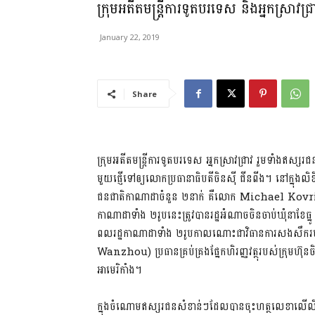
ក្រុម​អតីត​មន្រ្តីការទូត​បរទេស និង​អ្នកស្រា
January 22, 2019
Share
ក្រុម​អតីត​មន្រ្តីការទូត​បរទេស អ្នកស្រាវជ្រាវ រួម​ទាំង​ឥស
មួយ​ផ្ញើ​ទៅ​ឲ្យ​លោក​ប្រធានាធិបតី​ចិន​ស៊ី ជីនពីង។ នៅ​ក្នុង​លិខ
ជនជាតិ​កាណាដា​ចំនួន ២នាក់ គឺ​លោក Michael Kovri
កាណាដា​ទាំង ២រូប​នេះ​ត្រូវ​បាន​រដ្ឋអំណាច​ចិន​ចាប់​ឃុំ​នា​ខែ​ធ្
ពលរដ្ឋ​កាណាដា​ទាំង ២រូប​កាល​ណោះ​ជា​វិធានការ​សងសឹក​របស់
Wanzhou) ប្រធាន​គ្រប់គ្រង​ផ្នែក​ហិរញ្ញវត្ថុ​របស់​ក្រុមហ៊ុ
អាមេរិកាំង។
ក្នុង​ចំណោម​ឥស្សរជន​សំខាន់ៗ​ដែល​បាន​ចុះ​ហត្ថលេខា​លើ​លិខិតច