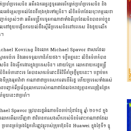
ាំ​ប្រទេស​ចិន អតីត​ឯកអគ្គរដ្ឋទូត​អាមេរិក​ម្នាក់​ប្រចាំ​ប្រទេស​ចិន និង​
េល​អង់គ្លេស​ប្រគល់​ដែនដី​ហុងកុង​ទៅ​ឲ្យ​ចិន។ លិខិត​ចំហ​ដែល​ចុះ​ហត្ថលេខា​
្បាស់ៗ​ថា អតីត​មន្រ្តីការទូត​កាណាដា​ទាំង​ពីរ​រូប​ដែល​ចិន​បាន​ចាប់​ខ្លួន​
​គោលដៅ​ជួយ​បង្កើន​ការ​យល់ដឹង​ស្តីពី​ប្រទេស​ចិន​នៅ​បរទេស និង​ជួយ​លើក
ោក។
ន​លោក Michael Kovring និង​លោក Michael Spavor ជា​សារ​ដែល​
​ស្វាគមន៍​ទេ និង​អាច​ទទួល​ហានិភ័យ​ផង។ ទន្ទឹម​គ្នា​នេះ លិខិតចំហ​ក៏​បាន​
ប្រទេស​ចិន និង​ធ្វើ​ការងារ​ក្នុង​ប្រទេស​ចិន។ ដោយឡែក លោក​នាយករដ្ឋមន្រ្តី​
​នោះ​ទេ តែ​បាន​សាទរ​ចំពោះ​នីតិវិធី​គាំទ្រ​ថ្មី​មួយ​នេះ។ បន្ទាប់​មក
ទីក្រុង​អូតាវ៉ា​ថា កាណាដា​ជា​ប្រទេស​ការពារ​នីតិរដ្ឋ ហើយ​ប្រទេស​ទាំង​អស់​
ញ្ជាក់​ពី​ប្រព័ន្ធ​តុលាការ​របស់​កាណាដា​ដែល​ឯករាជ្យ​គ្មាន​ការ​ជ្រៀតជ្រែក​
មួយ​នេះ​ជា​ប្រចាំ។
vor ត្រូវ​បាន​រដ្ឋអំណាច​ចិន​ចាប់​ឃុំ​នា​ខែ​ធ្នូ ឆ្នាំ ២០១៨ ក្នុង​
បស្ចិមលោក​មើល​ឃើញ​ថា ជា​វិធានការ​សងសឹក​របស់​ចិន​ចំពោះ​កាណាដា​ដែល​
​គ្រប់គ្រង​ផ្នែក​ហិរញ្ញវត្ថុ​របស់​ក្រុមហ៊ុនចិន Huawei ក្នុង​ថ្ងៃទី១ ធ្នូ