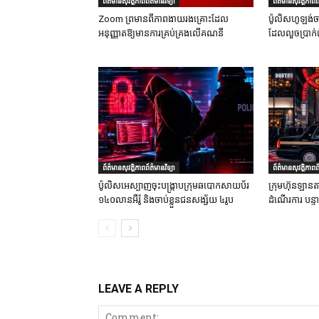
ព័ត៌មានសុវត្ថិភាពព័ត៌មានវិទ្យា
ព័ត៌មានសុវត្ថិភាពព័
Zoom ព្រមានពីភាពងាយរងគ្រោះដែល
ប៉ូលិសហូឡង់ច
អនុញ្ញាតឱ្យមានការគ្រប់គ្រងលើគណនី
ដែលលួចប្រាក់
ព័ត៌មានសុវត្ថិភាពព័ត៌មានវិទ្យា
ព័ត៌មានសុវត្ថិភាពព័
ប៉ូលិសអេស្បាញចុះបង្រ្កាបក្រុមឆបោកសាយប័រ
ក្រុមហ៊ុនឡានតា
១៤០លានអឺរ៉ូ និងចាប់ខ្លួនជនសង្ស័យ ៤រូប
ដំណើរការ បន្
LEAVE A REPLY