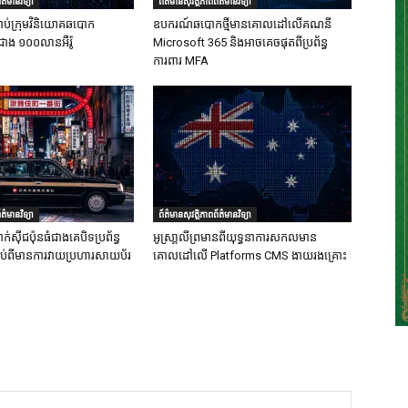
ត៌មានវិទ្យា
ព័ត៌មានសុវត្ថិភាពព័ត៌មានវិទ្យា
ាប់ក្រុមវិនិយោគឆបោក
ឧបករណ៍ឆបោកថ្មីមានគោលដៅលើគណនី
ជាង ១០០លានអឺរ៉ូ
Microsoft 365 និងអាចគេចផុតពីប្រព័ន្ធ
ការពារ MFA
ត៌មានវិទ្យា
ព័ត៌មានសុវត្ថិភាពព័ត៌មានវិទ្យា
ក់ស៊ីជប៉ុនធំជាងគេបិទប្រព័ន្ធ
អូស្រា្តលីព្រមានពីយុទ្ធនាការសកលមាន
ទាប់ពីមានការវាយប្រហារសាយប័រ
គោលដៅលើ Platforms CMS ងាយរងគ្រោះ