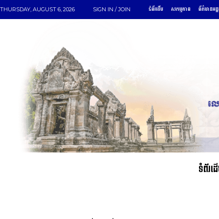
ទំព័រដើម
សកម្មភាព
ព័ត៌មានអន្
THURSDAY, AUGUST 6, 2026
SIGN IN / JOIN
ទំព័រដ