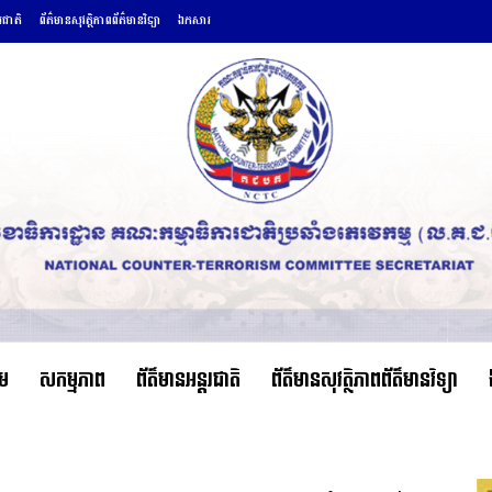
តរជាតិ
ព័ត៌មានសុវត្ថិភាពព័ត៌មានវិទ្យា
ឯកសារ
ើម
សកម្មភាព
ព័ត៌មានអន្តរជាតិ
ព័ត៌មានសុវត្ថិភាពព័ត៌មានវិទ្យា