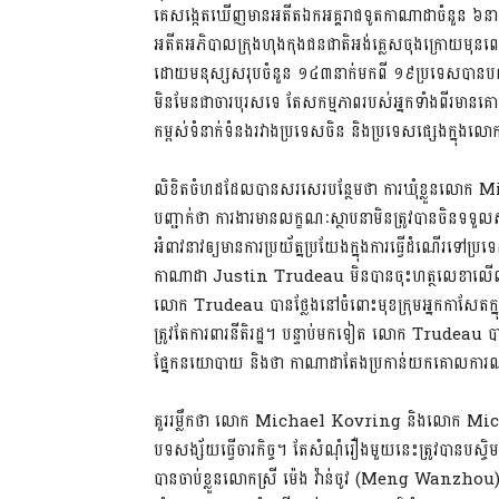
គេ​សង្កេត​ឃើញ​មាន​អតីត​ឯកអគ្គរាជទូត​កាណាដា​ចំនួន ៦នាក់​ប្រច
អតីត​អភិបាល​ក្រុង​ហុងកុង​ជនជាតិ​អង់គ្លេស​ចុង​ក្រោយ​មុន​ព
ដោយ​មនុស្ស​សរុប​ចំនួន ១៤៣នាក់​មក​ពី ១៩ប្រទេស​បាន​បញ្ជាក់​ច
មិនមែន​ជា​ចារបុរស​ទេ តែ​សកម្មភាព​របស់​អ្នក​ទាំង​ពីរ​មាន
កម្ពស់​ទំនាក់ទំនង​រវាង​ប្រទេស​ចិន និង​ប្រទេស​ផ្សេង​ក្នុង​ល
លិខិត​ចំហ​ដដែល​បាន​សរសេរ​បន្ថែម​ថា ការ​ឃុំ​ខ្លួ
បញ្ជាក់​ថា ការងារ​មាន​លក្ខណៈ​ស្ថាបនា​មិន​ត្រូវ​បានចិន​ទទួល
អំពាវនាវ​ឲ្យ​មាន​ការ​ប្រយ័ត្នប្រយែង​ក្នុង​ការ​ធ្វើ​ដំណើរ​ទៅ​
កាណាដា Justin Trudeau មិន​បាន​ចុះ​ហត្ថលេខា​លើ​លិខិតចំហ
លោក Trudeau បាន​ថ្លែង​នៅ​ចំពោះ​មុខ​ក្រុម​អ្នកកាសែត​ក្នុង​
ត្រូវ​តែ​ការពារ​នីតិរដ្ឋ។ បន្ទាប់​មក​ទៀត លោក Trudeau បាន​ប
ផ្នែក​នយោបាយ និង​ថា កាណាដា​តែង​ប្រកាន់​យក​គោលការណ៍​
គួរ​រម្លឹក​ថា លោក Michael Kovring និង​លោក Michael Spa
បទសង្ស័យ​ធ្វើ​ចារកិច្ច។ តែ​សំណុំរឿង​មួយ​នេះ​ត្រូវ​បាន​
បាន​ចាប់​ខ្លួន​លោកស្រី ម៉េង វ៉ាន់ចូវ (Meng Wanzhou) ប្រធាន