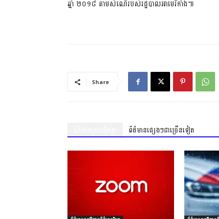
ឆ្នាំ ២០១៨ តាម​សំណើ​របស់​រដ្ឋបាលអាមេរិកាំង៕
Share
ព័ត៌មានស្រដៀងគ្នា
ព័ត៌មានផ្សេងៗជាច្រើនទៀត