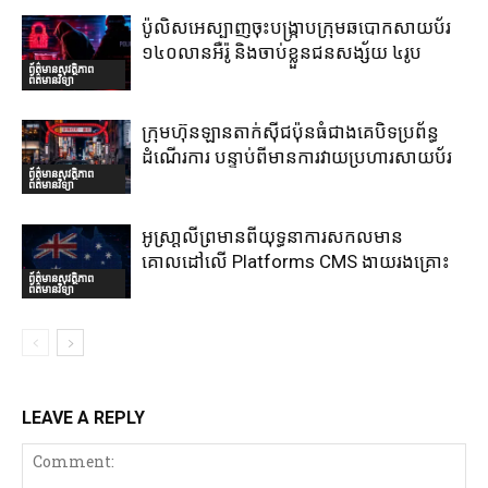
ប៉ូលិសអេស្បាញចុះបង្រ្កាបក្រុមឆបោកសាយប័រ
១៤០លានអឺរ៉ូ និងចាប់ខ្លួនជនសង្ស័យ ៤រូប
ព័ត៌មានសុវត្ថិភាព
ព័ត៌មានវិទ្យា
ក្រុមហ៊ុនឡានតាក់ស៊ីជប៉ុនធំជាងគេបិទប្រព័ន្ធ
ដំណើរការ បន្ទាប់ពីមានការវាយប្រហារសាយប័រ
ព័ត៌មានសុវត្ថិភាព
ព័ត៌មានវិទ្យា
អូស្រា្តលីព្រមានពីយុទ្ធនាការសកលមាន
គោលដៅលើ Platforms CMS ងាយរងគ្រោះ
ព័ត៌មានសុវត្ថិភាព
ព័ត៌មានវិទ្យា
LEAVE A REPLY