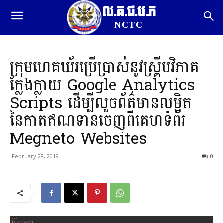
ល.គ.ជ.ប.ភ
NCTC
ក្រុមហេគឃ័រប្រើប្រាស់នូវស្គ្រីបវិភាគ
ក្លែងក្លាយ Google Analytics
Scripts ដើម្បីលួចព័ត៌មានលម្អិត
នៃកាតឥណទានចេញពីគេហទំព័រ
Megneto Websites
February 28, 2019
0