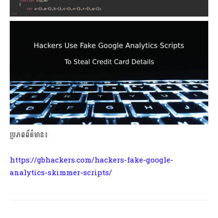
ប្រភពព័ត៌មាន៖
https://gbhackers.com/hackers-fake-google-
analytics-skimmer-scripts/