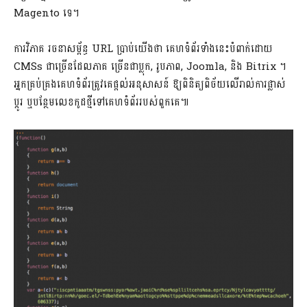
Magento ទេ។
ការវិភាគ រចនាសម្ព័ន្ធ URL ប្រាប់យើងថា គេហទំព័រទាំងនេះបំពាក់ដោយ
CMSs ជាច្រើនដែលភាគ ច្រើនជាប្លុក, រូបភាព, Joomla, និង Bitrix ។
អ្នកគ្រប់គ្រងគេហទំព័រត្រូវគេផ្តល់អនុសាសន៍ ឱ្យពិនិត្យពិច័យលើរាល់ការផ្លាស់
ប្តូរ ឬបន្ថែមលេខកូដថ្មីទៅគេហទំព័ររបស់ពួកគេ៕