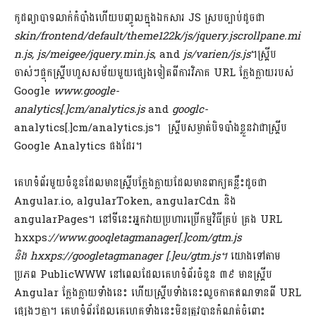
កូដព្យាបាទលាក់កំបាំងហើយបញ្ចូលក្នុងឯកសារ JS ស្របច្បាប់ដូ​ច​ជា​
skin/frontend/default/theme122k/js/jquery.jscrollpane.mi
n.js, js/meigee/jquery.min.js
, and
js/varien/js.js
។ស្គ្រីប
ចាស់ៗផ្ទុកស្គ្រីបហួសសម័យមួយផ្សេងទៀតពីការវិភាគ URL ក្លែងក្លាយរបស់
Google
www.google-
analytics[.]cm/analytics.js
and
googlc-
analytics[.]cm/analytics.js។ ស្គ្រីបសម្ងាត់បិទបាំងខ្លួនវាជាស្គ្រីប
Google Analytics ផងដែរ។
គេហទំព័រមួយចំនួនដែលមានស្គ្រីបក្លែងក្លាយដែលមានពាក្យគន្លឹះដូចជា
Angular.io, algularToken, angularCdn និង
angularPages។ នៅទីនេះអ្នកវាយប្រហារប្រើកម្មវិធីគ្រប់ គ្រង URL
hxxps
://www.gooqletagmanager[.]com/gtm.js
និង hxxps://googletagmanager [.]eu/gtm.js។
យោងទៅតាម
ប្រភព PublicWWW នៅពេលដែលគេហទំព័រចំនួន ៣៩ មានស្គ្រីប
Angular ក្លែងក្លាយទាំងនេះ ​ហើយស្គ្រីបទាំងនេះលួច​កាតឥណទានពី URL
ផ្សេងៗ​គ្នា។ គេហទំព័រដែលគេហេគទាំងនេះមិនត្រូវបានកំណត់ចំពោះ