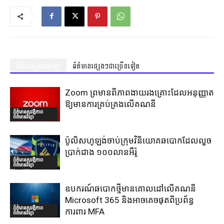
ព័ត៌មានស្រដៀងគ្នា
ព័ត៌មានផ្សេងៗជាច្រើនទៀត
Zoom ព្រមានពីភាពងាយរងគ្រោះដែលអនុញ្ញាត
ឱ្យមានការគ្រប់គ្រងលើគណនី
ព័ត៌មានសុវត្ថិភាព
ព័ត៌មានវិទ្យា
ប៉ូលិសហូឡង់ចាប់ក្រុមវិនិយោគឆបោកដែលលួច
ប្រាក់ជាង ១០០លានអឺរ៉ូ
ព័ត៌មានសុវត្ថិភាព
ព័ត៌មានវិទ្យា
ឧបករណ៍ឆបោកថ្មីមានគោលដៅលើគណនី
Microsoft 365 និងអាចគេចផុតពីប្រព័ន្ធ
ព័ត៌មានសុវត្ថិភាព
ការពារ MFA
ព័ត៌មានវិទ្យា