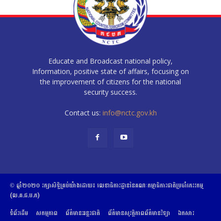
Educate and Broadcast national policy,
Information, positive state of affairs, focusing on
the improvement of citizens for the national
security success.
Contact us:
info@nctc.gov.kh
© ឆ្នាំ២០២០​ ​រក្សាសិទ្ធិ​គ្រប់យ៉ាង​ដោយ​៖​ ​លេខាធិការដ្ឋាននៃគណៈកម្មាធិការជាតិប្រចាំភេរវកម្ម
(ល.គ.ជ.ប.ភ)
ទំព័រដើម
សកម្មភាព
ព័ត៌មានអន្តរជាតិ
ព័ត៌មានសុវត្ថិភាពព័ត៌មានវិទ្យា
ឯកសារ