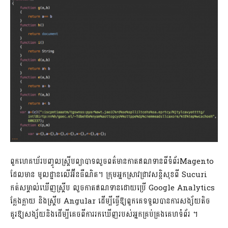
ពួកហេគឃ័របញ្ចូលស្គ្រីបព្យាបាទលួចពត៌មានកាតឥណទានពីទំព័រMagento
ដែលមាន មូលដ្ឋានលើអ៊ីនធឺណិត។ ក្រុមអ្នកស្រាវជ្រាវសន្តិសុខពី Sucuri
កត់សម្គាល់ឃើញស្គ្រីប លួចកាតឥណទានដោយប្រើ Google Analytics
ក្លែងក្លាយ និងស្គ្រីប Angular ដើម្បីធ្វើ​ឱ្យពួកគេទទួលបានការសង្ស័យតិច
គួរឱ្យសង្ស័យនិងដើម្បីគេចពីការរកឃើញរបស់អ្នកគ្រប់គ្រងគេហទំព័រ ។