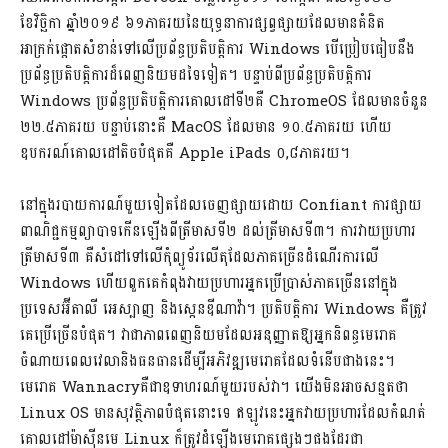
ខែវិច្ឆិកា ឆ្នាំ២០១៩ ៦១ភាគរយនៃយុទ្ធនាការផ្សព្វផ្សាយដែលមានគំនិត
អាក្រក់ផ្តោតសំខាន់ទៅលើប្រព័ន្ធប្រតិបត្តិការ Windows បើប្រៀបធៀបនឹង
ប្រព័ន្ធប្រតិបត្តិការដ៏ពេញនិយមដទៃទៀត។ បន្ទាប់ពីប្រព័ន្ធប្រតិបត្តិការ
Windows ប្រព័ន្ធប្រតិបត្តិការគោលដៅទី២គឺ ChromeOS ដែលមានចំនួន
២២.៥ភាគរយ បន្ទាប់នោះគឺ MacOS ដែលមាន ១០.៥ភាគរយ ហើយ
ឧបករណ៍គោលដៅតិចបំផុតគឺ Apple iPads ០,៨ភាគរយ។
នៅក្នុងរបាយការណ៍មួយទៀតដែលចេញផ្សាយដោយ Confiant ការផ្សាយ
ពាណិជ្ជកម្មព្យាបាទកើនឡើងពីត្រីមាសទី២ ដល់ត្រីមាសទី៣។ ការវាយប្រហារ
ត្រីមាសទី៣ គឺសំដៅទៅលើកុំព្យូទ័រលើតុដែលភាគច្រើនដំណើរការលើ
Windows ហើយពួកគេកំពុងវាយប្រហារអ្នកប្រើប្រាស់ភាគច្រើននៅក្នុង
ប្រទេសអ៊ីតាលី អេស្បាញ និងស្កេនឌីណាវ៉ា។ ប្រតិបត្តិការ Windows គឺត្រូវ
គេប្រើច្រើនបំផុត។ វាជាភាពពេញនិយមដែលអនុញ្ញាតឱ្យអ្នកនិពន្ធមេរោគ
ចំណាយពេលវេលានិងធនធានដើម្បីអភិវឌ្ឍមេរោគដែលទំនើបជាងនេះ។
មេរោគ Wannacryគឺជាឧទាហរណ៍មួយរបស់វា។ យើងមិនអាចសន្មតថា
Linux OS មានសុវត្ថិភាពបំផុតនោះទេ ឥឡូវនេះអ្នកវាយប្រហារដែលកំណត់
គោលដៅម៉ាស៊ីនមេ Linux ក៏ត្រូវដំឡើងមេរោគផ្សេងៗផងដែរជា