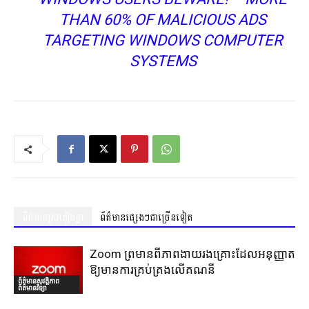
THAN 60% OF MALICIOUS ADS
TARGETING WINDOWS COMPUTER
SYSTEMS
ព័ត៌មានស្រដៀងគ្នា
ព័ត៌មានផ្សេងៗជាច្រើនទៀត
Zoom ព្រមានពីភាពងាយរងគ្រោះដែលអនុញ្ញាត
ឱ្យមានការគ្រប់គ្រងលើគណនី
ព័ត៌មានសុវត្ថិភាព
ព័ត៌មានវិទ្យា