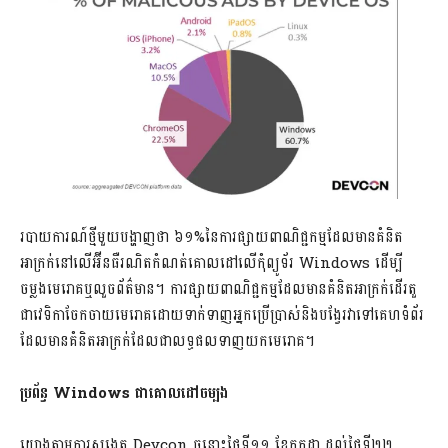
របាយការណ៍ថ្មីមួយបង្ហាញថា ៦១%នៃការផ្សាយពាណិជ្ជកម្មដែលមានគំនិត
អាក្រក់នៅលើអ៊ីនធឺរណិតកំណត់គោលដៅលើកុំព្យូទ័រ Windows ដើម្បី
ចម្លងមេរោគឬលួចព័ត៌មាន។ ការផ្សាយពាណិជ្ជកម្មដែលមានគំនិតអាក្រក់ដើរតួ
ជាវេទិកាចែកចាយមេរោគដោយទាក់ទាញអ្នកប្រើប្រាស់និងបង្វែរវាទៅគេហទំព័រ
ដែលមានគំនិតអាក្រក់ដែលជាលទ្ធផលទាញយកមេរោគ។
ប្រព័ន្ធ
Windows
ជាគោលដៅចម្បង
យោងតាមការសង្កេត Devcon ចន្លោះថ្ងៃទី១១ ខែកក្កដា ដល់ថ្ងៃទី២២