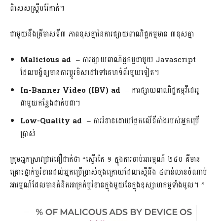
ពិសេសស្គ្រីបរ៉ែកាក់។
ជាមួយនឹងត្រីមាសទី៣ ភាពខុសគ្នានៃការផ្សាយពាណិជ្ជកម្មមាន ៣ខុសគ្នា
Malicious ad
– ការផ្សាយពាណិជ្ជកម្មជាមួយ Javascript
ដែលបង្ខំឲ្យមានការប្តូរទិសដៅទៅគេហទំព័រមួយទៀត។
In-Banner Video (IBV) ad
– ការផ្សាយពាណិជ្ជកម្មវីដេអូ
ជាមួយកន្លែងដាក់បដា។
Low-Quality ad
– ការរំខានដោយផ្អែកលើទីតាំងរបស់អ្នកប្រើ
ប្រាស់
ក្រុមអ្នកស្រាវជ្រាវជឿជាក់ថា “ស្ទើរតែ ១ ក្នុងការចាប់អារម្មណ៍ ២៥០ គឺមាន
គ្រោះថ្នាក់ឬរំខានដល់អ្នកប្រើប្រាស់ចុងក្រោយដែលស្មើនឹង ៤ពាន់លានចំណាប់
អារម្មណ៍ដែលមានគំនិតអាក្រក់ឬរំខានក្នុងមួយខែក្នុងឧស្សាហកម្មទាំងមូល។ ”