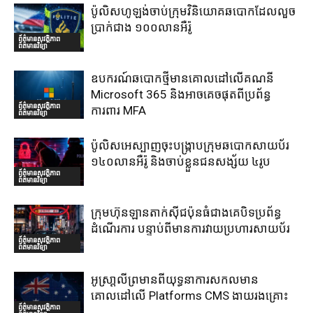
ប៉ូលិសហូឡង់ចាប់ក្រុមវិនិយោគឆបោកដែលលួច
ប្រាក់ជាង ១០០លានអឺរ៉ូ
ព័ត៌មានសុវត្ថិភាព
ព័ត៌មានវិទ្យា
ឧបករណ៍ឆបោកថ្មីមានគោលដៅលើគណនី
Microsoft 365 និងអាចគេចផុតពីប្រព័ន្ធ
ព័ត៌មានសុវត្ថិភាព
ការពារ MFA
ព័ត៌មានវិទ្យា
ប៉ូលិសអេស្បាញចុះបង្រ្កាបក្រុមឆបោកសាយប័រ
១៤០លានអឺរ៉ូ និងចាប់ខ្លួនជនសង្ស័យ ៤រូប
ព័ត៌មានសុវត្ថិភាព
ព័ត៌មានវិទ្យា
ក្រុមហ៊ុនឡានតាក់ស៊ីជប៉ុនធំជាងគេបិទប្រព័ន្ធ
ដំណើរការ បន្ទាប់ពីមានការវាយប្រហារសាយប័រ
ព័ត៌មានសុវត្ថិភាព
ព័ត៌មានវិទ្យា
អូស្រា្តលីព្រមានពីយុទ្ធនាការសកលមាន
គោលដៅលើ Platforms CMS ងាយរងគ្រោះ
ព័ត៌មានសុវត្ថិភាព