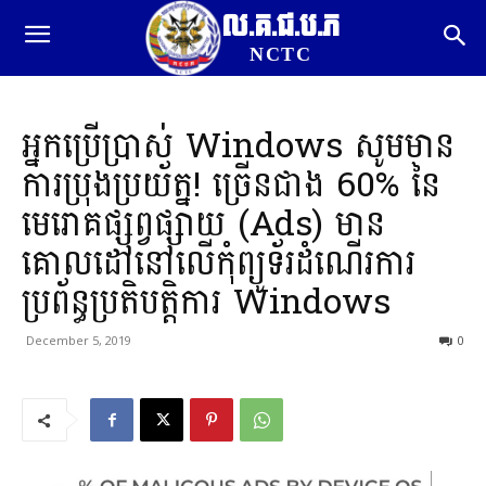
ល.គ.ជ.ប.ភ
NCTC
អ្នកប្រើប្រាស់ Windows សូមមាន
ការប្រុងប្រយ័ត្ន! ច្រើនជាង 60% នៃ
មេរោគផ្សព្វផ្សាយ (Ads) មាន
គោលដៅនៅលើកុំព្យូទ័រដំណើរការ
ប្រព័ន្ធប្រតិបត្តិការ Windows
December 5, 2019
0