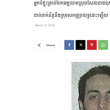
អ្នកបំផ្ទុះគ្រាប់បែកអត្តឃាតព្រុយសែលជាមនុ
ជាប់ពាក់ព័ន្ធនឹងក្រុមសកម្មប្រយុទ្ធនោះឡើយ
March 27, 2016
Share