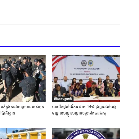
ព័ត៌មានអន្តរជាតិ
នាក់ក្នុងការវាយប្រហាររបស់ពួក
អាមេរិកផ្តល់ថវិការ ៥០១.៤២៦ដុល្លារដល់មជ្ឈ
ៅប៉ាគីស្ថាន
មណ្ឌលបណ្តុះបណ្តាលប្រឆាំងភេរវកម្ម