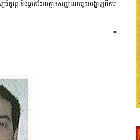
ស្សចិត្តល្អ និងឆ្លាតដែលគ្មានសញ្ញាណាមួយបង្ហាញពីការ
0