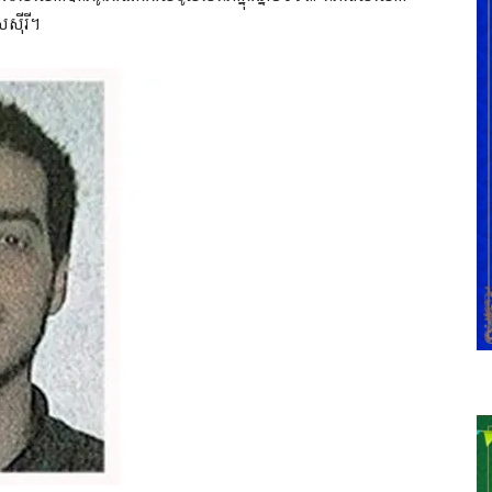
ស៊ីរី។