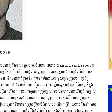
ាំ​២០១៦
ុងព្រុយសែលបានឱ្យដឹងថាបងប្រុសរបស់​​លោក ឈ្មោះ Najim Laachraoui ជា
អេឡិចត្រូនិក ហើយមិនបានផ្តល់សញ្ញាព្រមាននៃការក្លាយជាជនជ្រុលនិយមមុន
 និងបានកាត់ផ្តាច់ទំនាក់ទំនងទាំងអស់ជាមួយក្រុមគ្រួសារ។ ប្រព័ន្ធ
 ជាជនជាតិបែលហ្ស៊ិក អាយុ ២៥ឆ្នាំជាអ្នកបំផ្ទុះគ្រាប់បែកម្នាក់ក្នុង
លហ្សិក ហើយ​គ្មា​ននរណាម្នាក់ក្នុងក្រុមគ្រួសាររបស់លោកបានឃើញពីការផ្លាស់
ានប្រាប់ពួកគេថាលោកបានចាកចេញទៅប្រទេសស៊ីរីជាមួយប្អូនប្រុស
ាពួកគេមិនមានតម្រុយអ្វីទាល់តែសោះថាតើកត្តាអ្វីដែលអាច​នឹងនាំអោយ
រួសាររបស់លោកបានជូនដំណឹងដល់ប៉ូលីសនៅក្នុងឆ្នាំ២០១៣ នៅពេលលោក