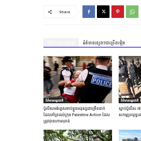
Share
ព័ត៌មានស្រដៀងគ្នា
ព័ត៌មានផ្សេងៗជាច្រើនទៀត
ព័ត៌មានអន្តរជាតិ
ព័ត៌មានអន្តរជាតិ
ប៉ូលិសអង់គ្លេសចាប់ខ្លួនមនុស្សជាច្រើននាក់
ស្លាប់ប៉ូលិស ៧
ដែលគាំទ្រដល់ក្រុម Palestine Action ដែល
សកម្មប្រយុទ្ធន
ត្រូវបានហាមឃាត់