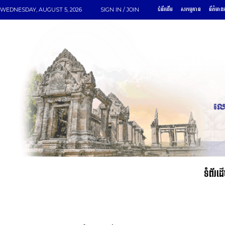
ទំព័រដើម
សកម្មភាព
ព័ត៌មានអ
WEDNESDAY, AUGUST 5, 2026
SIGN IN / JOIN
ទំព័រដ