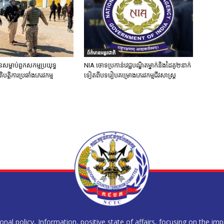
ព័ត៌មានអន្តរជាតិ
នសម្លាប់ពួកសកម្មប្រយុទ្ធ
NIA ចោទប្រកាន់វេជ្ជបណ្ឌិតម្នាក់និងដៃគូ២នាក់
ិបត្តិការប្រឆាំងភេរវកម្ម
ទៀតពីបទរៀបគម្រោងភេរវកម្មជីវសាស្ត្រ
al policy, Information, positive state of affairs, focusing on the im