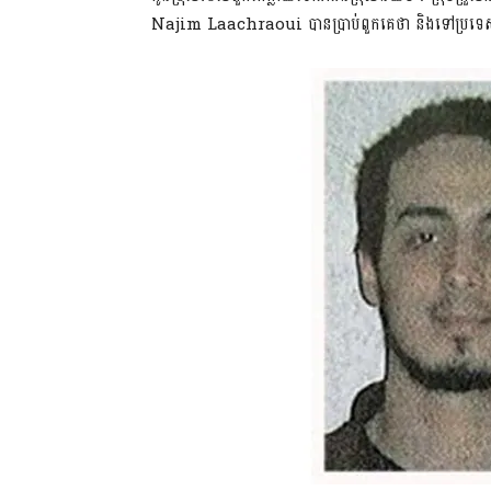
Najim Laachraoui បានប្រាប់ពួកគេថា និងទៅប្រទេស