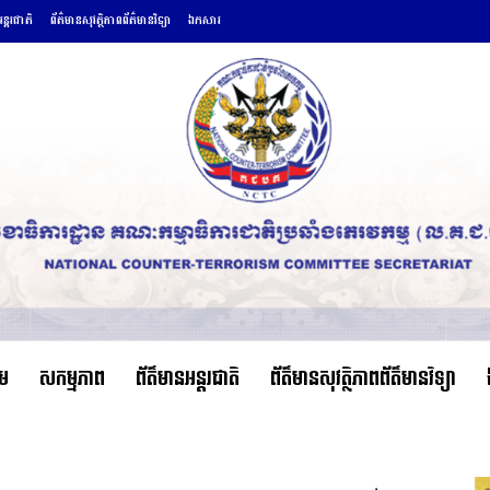
ន្តរជាតិ
ព័ត៌មានសុវត្ថិភាពព័ត៌មានវិទ្យា
ឯកសារ
ើម
សកម្មភាព
ព័ត៌មានអន្តរជាតិ
ព័ត៌មានសុវត្ថិភាពព័ត៌មានវិទ្យា