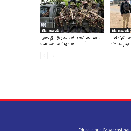
ព័ត៌មានអន្តរជាតិ
ព័ត៌មានអន្តរជាតិ
ស្លាប់មន្ត្រីសន្តិសុខកេនយ៉ា ៥នាក់ក្នុងការវាយ
កងទ័ពប៉ាគីស្ថា
ឆ្មក់របស់ពួកអាល់ស្ហាបាប
៣២នាក់ក្នុងប្រត
Educate and Broadcast nation