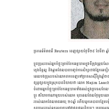
ប្រភពព័ត៌មានពី Reuters ចេញផ្សាយថ្ងៃទី​២៥ ខែមីនា ឆ្ន
ប្អូនប្រុសរបស់អ្នកបំផ្ទុះគ្រាប់បែកអត្តឃាតក្នុងទីក្រ
ក្មេងចិត្តល្អ និងឆ្លាតដែលបានបញ្ចប់ការសិក្សាខាងផ្នែក​
ពេលបង​ប្រុស​របស់លោកចាកចេញទៅប្រទេសស៊ីរីក្នុងឆ្នាំ២០១៣
ផ្សព្វផ្សាយក្នុងស្រុកបាននិយាយថា លោក Najim Laachraoui
ចំនោមអ្នកបំផ្ទុះគ្រាប់​បែក​អត្តឃាតទាំងអស់ក្នុងប្រទេសបែ
ប្តូរ ឥរិយាបថណាមួយរបស់លោក មុនពេលដែលថ្ងៃមួយលោកប
របស់លោកដែលមានអាយុ ២០ឆ្នាំ ហើយពួកគេបានបន្ថែមទៀតថ
កូនប្រុសរបស់ពួកគេក្លាយទៅជាជនជ្រុលនិយម។ ក្រុមគ្