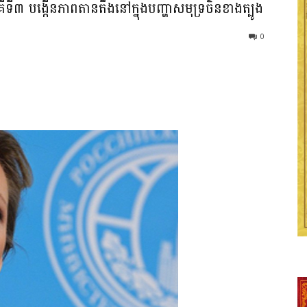
ីទី៣ បង្កើនភាពតានតឹង​នៅក្នុងបញ្ហាសមុទ្រចិនខាងត្បូង
0