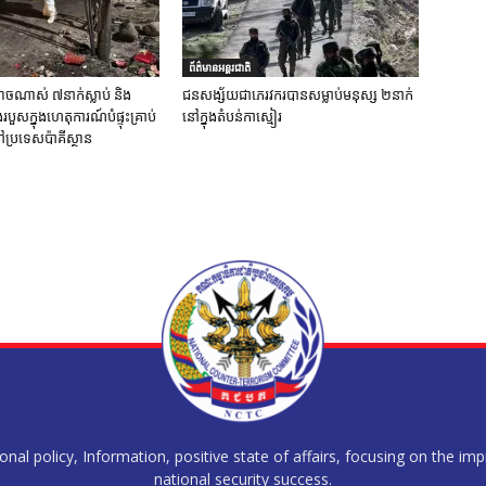
ព័ត៌មានអន្តរជាតិ
ចណាស់ ៧នាក់ស្លាប់ និង
ជនសង្ស័យជាភេរវករបានសម្លាប់មនុស្ស ២នាក់
ួសក្នុងហេតុការណ៍បំផ្ទុះគ្រាប់
នៅក្នុងតំបន់កាស្មៀរ
ប្រទេសប៉ាគីស្ថាន
al policy, Information, positive state of affairs, focusing on the im
national security success.