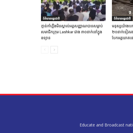
ព័ត៌មានអន្តរជាតិ
ព័ត៌មានអន្តរជាតិ
ក្មាន់កាំភ្លើងមិនស្គាល់អត្តសញ្ញាណបានសម្លាប់
មនុស្សយ៉ាងហោ
សមាជិកក្រុម Lashkar ជាង ៣០នាក់នៅក្នុង
២០នាក់ទៀតរងរប
ឧទ្យាន
បែកអត្តឃាតនៅ
Educate and Broadcast nation