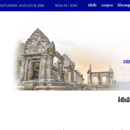
ទំព័រដើម
សកម្មភាព
ព័ត៌មានអន្ត
SATURDAY, AUGUST 8, 2026
SIGN IN / JOIN
ទំព័រដ