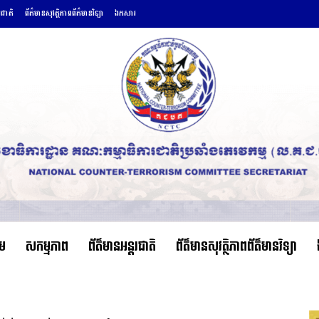
រជាតិ
ព័ត៌មានសុវត្ថិភាពព័ត៌មានវិទ្យា
ឯកសារ
ើម
សកម្មភាព
ព័ត៌មានអន្តរជាតិ
ព័ត៌មានសុវត្ថិភាពព័ត៌មានវិទ្យា