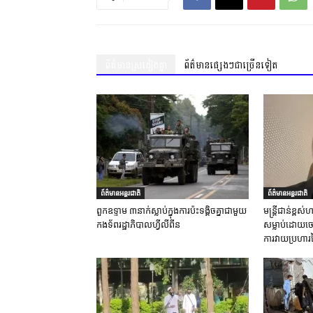
ព័ត៌មានស្រដៀងគ្នា
ព័ត៌មានផ្សេងៗជាច្រើនទៀត
ព័ត៌មានអន្តរជាតិ
ព័ត៌មានអន្តរជាតិ
ពួកឧទ្ទាម ៣នាក់ស្លាប់ក្នុងការប៉ះទង្គិចគ្នាជាមួយ
មន្ត្រីជាន់ខ្ព
កងទ័ពរដ្ឋាភិបាលហ្វីលីពីន
សម្លាប់ដោយចេត
ការវាយប្រហារ