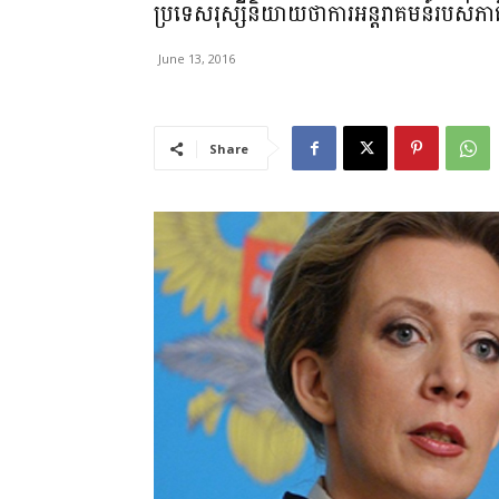
ប្រទេសរុស្សីនិយាយថាការអន្តរាគមន៍របស់ភាគ
June 13, 2016
Share