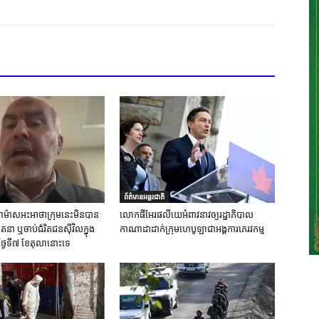
ព័ត៌មានអន្តរជាតិ
ស់ហាម៉ាសអះអាថាក្រុមនេះមិនបាន
លោកផីអែរផលីយេអំពាវនាវឲ្យរដ្ឋាភិបាល
នា ឬចាប់ជំរិតជនស៊ីវិលក្នុង
កាណាដាដាក់ក្រុមហេបូឡាជាអង្គការភេរវកម្ម
ថ្ងៃទី៧ ខែតុលានោះទេ