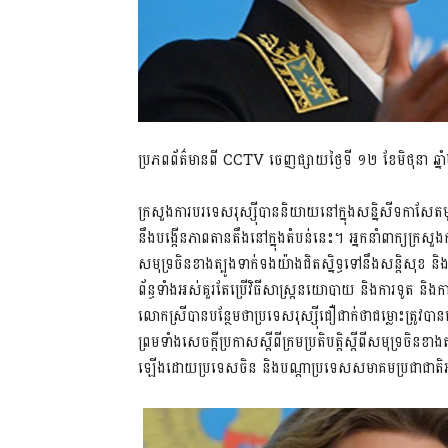
ប្រភពព័ត៌មានពី CCTV ចេញផ្សាយថ្ងៃទី ១២ ខែមិថុនា ឆ្
ក្រសួងការបរទេសរុស្ស៊ីបាននិយាយនៅក្នុងសន្និសីទកាសែតម
នឹងបង្កើនភាពតានតឹងនៅក្នុងតំបន់នេះ។ អ្នកនាំពាក្យក្រសួងកា
សមុទ្រចិនខាងត្បូងទាក់ទងយ៉ាងជិតស្និទ្ធទៅនឹងសន្តិសុខ 
ព័ន្ធទាំងអស់គួរតែប្រើវិធីសាស្រ្តនយោបាយ និងការទូត និងក
លោកស្រីបានបន្ថែមថាប្រទេសរុស្ស៊ីជឿជាក់ថាជម្លោះត្រូវប
ព្រមទាំងសេចក្តីប្រកាសស្តីពីក្រមប្រតិបត្តិស្តីពីសមុទ្រចិនខ
ឡើងដោយប្រទេសចិន និងបណ្តាប្រទេសសមាគមប្រជាជាតិអាស