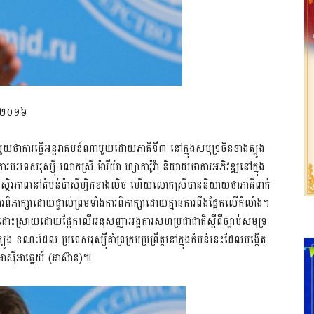
នាំ២០១៦
ួយថាការធ្វើអន្តរាគមន៍ណាមួយដោយភាគីទី៣ នៅក្នុងសមុទ្រចិនខាងត្បូង
របរទេសរុស្ស៊ី លោកស្រី ម៉ារីយ៉ា ហ្សាការ៉ូវ៉ា និយាយថាការអភិវឌ្ឍនៅក្នុង
និងស្ថិរភាពនៅតំបន់ប៉ាស៊ីហ្វិកខាងលិច ហើយលោកស្រីបាននិយាយថាភាគីពាក់
ារពិភាក្សាដោយផ្ទាល់ព្រមទាំងការពិភាក្សាដោយគ្មានការពឹងផ្អែកលើកំលាំង។
ានដោះស្រាយដោយផ្អែកលើអនុសញ្ញាអង្គការសហប្រជាជាតិស្តីពីច្បាប់សមុទ្រ
ាងត្បូង ខណៈដែល ប្រទេសរុស្ស៊ីគាំទ្រក្រមប្រព្រឹត្ដនៅក្នុងតំបន់នេះដែលបង្កើត
៊ីអាគ្នេយ៍ (អាស៊ាន)៕