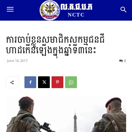
ល.គ.ជ.ប.ភ
NCTC
ការចាប់ខ្លួនសមាជិកសកម្មជនជី
ហាដកើនឡើងក្នុងឆ្នាំទី៣នេះ
June 16, 2017
0