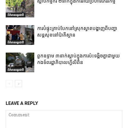
ស្លាប់កម្មករ ២នាក់ក្នុងការវាយប្រហារភេរវកម្ម
ព័ត៌មានអន្តរជាតិ
ការបំផ្ទុះគ្រាប់បែកនៅស្រុកស្វាតបង្ហាញពីបញ្ហា
សន្តសុខនៅប៉ាគីស្ថាន
ព័ត៌មានអន្តរជាតិ
ពួកឧទ្ទាម ៣នាក់ស្លាប់ក្នុងការប៉ះទង្គិចគ្នាជាមួយ
កងទ័ពរដ្ឋាភិបាលហ្វីលីពីន
ព័ត៌មានអន្តរជាតិ
LEAVE A REPLY