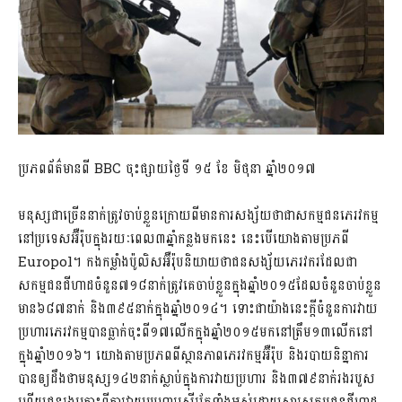
ប្រភពព័ត៌មានពី BBC ចុះផ្សាយថ្ងៃទី ១៥ ខែ មិថុនា ឆ្នាំ២០១៧
មនុស្សជាច្រើននាក់ត្រូវចាប់ខ្លួនក្រោយពីមានការសង្ស័យថាជាសកម្មជនភេរវកម្ម
នៅប្រទេសអ៊ឺរ៉ុបក្នុងរយៈពេល៣ឆ្នាំកន្លងមកនេះ នេះបើយោងតាមប្រភពី
Europol។ កងកម្លាំងប៉ូលិសអ៊ឺរ៉ុបនិយាយថាជនសង្ស័យភេរវករដែលជា
សកម្មជនជីហាដចំនួន៧១៨នាក់ត្រូវគេចាប់ខ្លួនក្នុងឆ្នាំ២០១៥ដែលចំនួនចាប់ខ្លួន
មាន៦៨៧នាក់ និង៣៩៥នាក់ក្នុងឆ្នាំ២០១៤។ ទោះជាយ៉ាងនេះក្តីចំនួនការវាយ
ប្រហារភេរវកម្មបានធ្លាក់ចុះពី១៧លើកក្នុងឆ្នាំ២០១៥មកនៅត្រឹម១៣លើកនៅ
ក្នុងឆ្នាំ២០១៦។ យោងតាមប្រភពពីស្ថានភាពភេរវកម្មអ៊ឺរ៉ុប និងរបាយនិន្នាការ
បានឲ្យដឹងថាមនុស្ស១៤២នាក់ស្លាប់ក្នុងការវាយប្រហារ និង៣៧៩នាក់រងរបួស