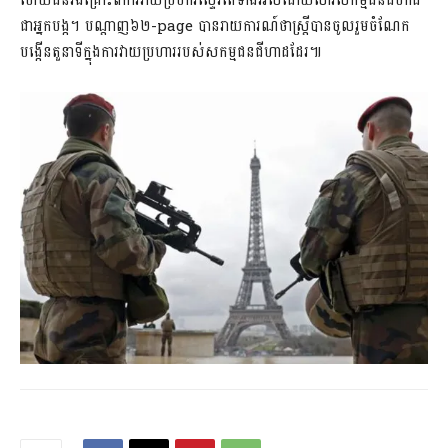
ហើយជនរងគ្រោះពីការវាយប្រហារស្ទើរតែទាំងអស់ដោយសារសកម្មជនជីហាដ
ជាអ្នកបង្ក។ បណ្តាញ៦២-page បានរាយការណ៍ថាស្រ្តីបានចូលរួមចំណែក
បង្កើនតួនាទីក្នុងការវាយប្រហាររបស់សកម្មជនជីហាដដែរ៕