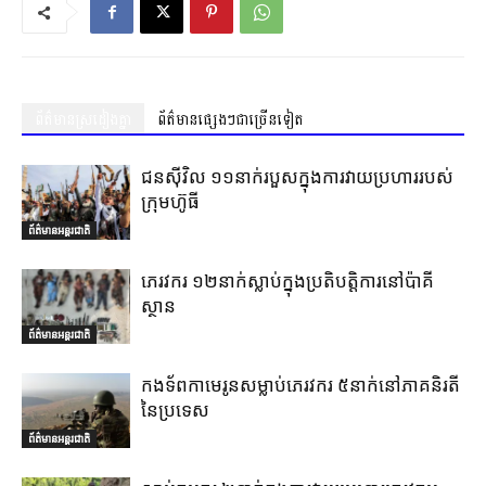
ព័ត៌មានស្រដៀងគ្នា
ព័ត៌មានផ្សេងៗជាច្រើនទៀត
ជនស៊ីវិល ១១នាក់របួសក្នុងការវាយប្រហាររបស់
ក្រុមហ៊ូធី
ព័ត៌មានអន្តរជាតិ
ភេរវករ ១២នាក់ស្លាប់ក្នុងប្រតិបត្តិការនៅប៉ាគី
ស្ថាន
ព័ត៌មានអន្តរជាតិ
កងទ័ពកាមេរូនសម្លាប់ភេរវករ ៥នាក់នៅភាគនិរតី
នៃប្រទេស
ព័ត៌មានអន្តរជាតិ