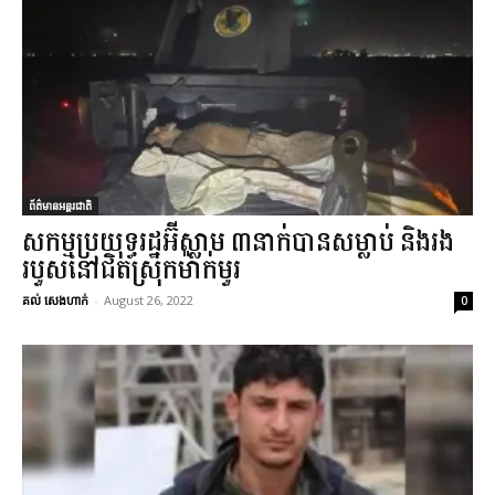
ព័ត៌មានអន្តរជាតិ
សកម្មប្រយុទ្ធរដ្ឋអ៊ីស្លាម ៣នាក់បានសម្លាប់ និងរង
របួសនៅជិតស្រុកម៉ាក់មួរ
គល់ សេងហាក់
-
August 26, 2022
0