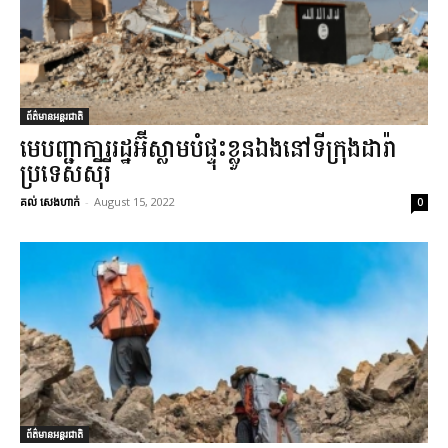
ព័ត៌មានអន្តរជាតិ
មេបញ្ជាការរដ្ឋអ៊ីស្លាមបំផ្ទុះខ្លួនឯងនៅទីក្រុងដារ៉ា
ប្រទេសស៊ីរី
គល់ សេងហាក់
-
August 15, 2022
0
ព័ត៌មានអន្តរជាតិ