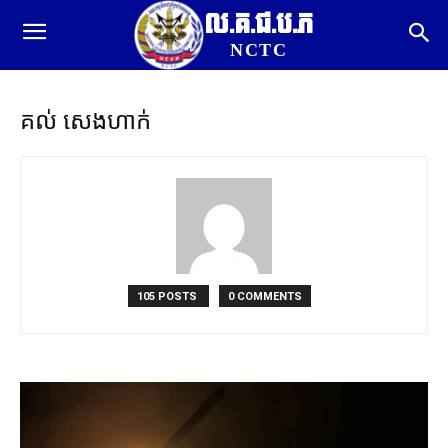
ល.គ.ជ.ប.ភ
NCTC
គល់ សេងហាក់
105 POSTS
0 COMMENTS