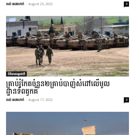
គល់ សេងហាក់
-
August 25, 2022
0
ព័ត៌មានអន្តរជាតិ
គ្រាប់រ៉ូកែតចំនួន២គ្រាប់បាញ់សំដៅលើមូល
ដ្ឋានទ័ពតួកគី
គល់ សេងហាក់
-
August 17, 2022
0