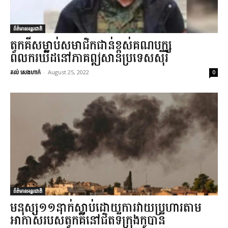
ព័ត៌មានអន្តរជាតិ
តួកគី​សម្លាប់​សមាជិក​ជាន់​ខ្ពស់គណបក្ស
ពលករឃឺដនៅភាគឦសានប្រទេសស៊ីរី
គល់ សេងហាក់
-
August 25, 2022
0
ព័ត៌មានអន្តរជាតិ
មនុស្ស១១នាក់ស្លាប់ដោយការវាយប្រហារតាម
អាកាសរបស់តួកគីនៅជិតទីក្រុងកូបានី