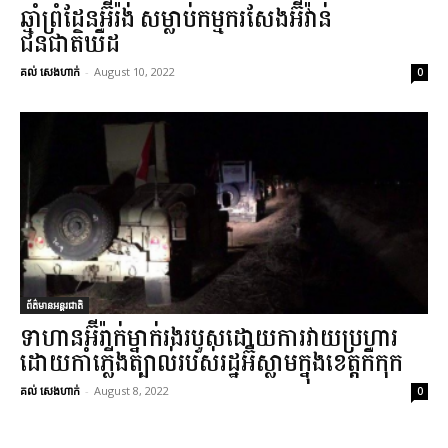
ឆ្មាំព្រំដែនអ៊ីរ៉ង់ សម្លាប់កម្មករសែងអ៊ីវ៉ាន់
ជនជាតិឃឺដ
គល់ សេងហាក់
-
August 10, 2022
0
ព័ត៌មានអន្តរជាតិ
ទាហាន​អ៊ីរ៉ាក់​​ម្នាក់រង​របួសដោយ​ការ​វាយ​ប្រហារ​
ដោយ​កាំភ្លើង​ត្បាល់​របស់រដ្ឋអ៊ីស្លាមក្នុងខេត្តកឺកុក
គល់ សេងហាក់
-
August 8, 2022
0