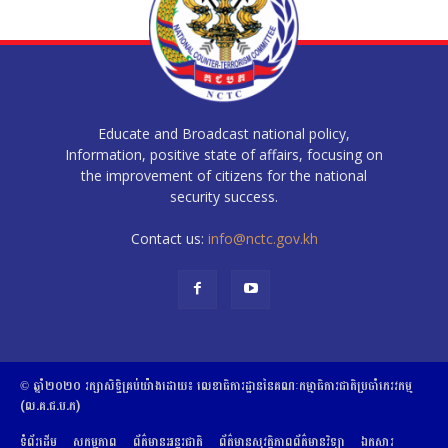
Educate and Broadcast national policy,
Information, positive state of affairs, focusing on
the improvement of citizens for the national
security success.
Contact us:
info@nctc.gov.kh
© ឆ្នាំ២០២០​ ​រក្សាសិទ្ធិ​គ្រប់យ៉ាង​ដោយ​៖​ ​លេខាធិការដ្ឋាននៃគណៈកម្មាធិការជាតិប្រចាំភេរវកម្ម
(ល.គ.ជ.ប.ភ)
ទំព័រដើម
សកម្មភាព
ព័ត៌មានអន្តរជាតិ
ព័ត៌មានសុវត្ថិភាពព័ត៌មានវិទ្យា
ឯកសារ