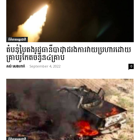
ព័ត៌មានអន្តរជាតិ
តំបន់បៃតងរដ្ឋធានីបាដាដរងការវាយប្រហារដោយ
គ្រាប់រ៉ូកែតចំនួន៤គ្រាប់
គល់ សេងហាក់
-
September 4, 2022
0
ព័ត៌មានអន្តរជាតិ