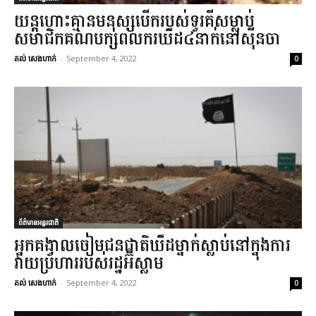
យន្តហោះគ្មានមនុស្សបើករបស់ទួរគីសម្លាប់
សមាជិកគណបក្សពលករឃឺដ៤នាក់នៅស៊ីនចា
គល់ សេងហាក់
-
September 4, 2022
0
ព័ត៌មានអន្តរជាតិ
អ្នកគង្វាលចៀមជនជាតិឃឺដម្នាក់ស្លាប់នៅក្នុងការ
វាយប្រហាររបស់រដ្ឋអ៊ីស្លាម
គល់ សេងហាក់
-
September 4, 2022
0