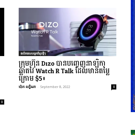
ផលិតផលបច្ចេកវិទ្យាថ្មីៗ
ក្រុមហ៊ុន Dizo បានបញ្ចេញនាឡិកា
ឆ្លាតវៃ Watch R Talk ដែលមានតម្លៃ
ក្រោម $50
ប៉ោក លក្ខិណា
-
September 8, 2022
0
0