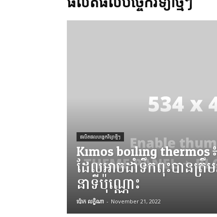
ផលិតផលបច្ចេកវិទ្យាថ្មីៗ
ផលិតផលបច្ចេកវិទ្យាថ្មីៗ
Kimos boiling thermos៖
ដែលអាចដាំទឹកពុះបានត្រ
នាទីប៉ុណ្ណោះ
ប៉ោក លក្ខិណា
-
November 21, 2022