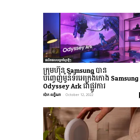
ផលិតផលបច្ចេកវិទ្យាថ្មីៗ
ក្រុមហ៊ុន Samsung បាន
បញ្ចេញម៉ូនីទ័រអេក្រង់កោង Samsung
Odyssey Ark ជាផ្លូវការ
ប៉ោក លក្ខិណា
-
October 12, 2022