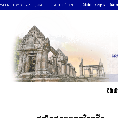
ទំព័រដើម
សកម្មភាព
ព័ត៌មានអ
WEDNESDAY, AUGUST 5, 2026
SIGN IN / JOIN
ទំព័រដ