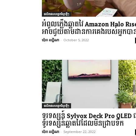
ផលិតផលបច្ចេកវិទ្យាថ្មីៗ
អំពូលភ្លើងឆ្លាតវៃ Amazon Halo Ris
អាចជួយតាមដានការគេងរបស់អ្នកបា
ប៉ោក លក្ខិណា
-
October 5, 2022
ផលិតផលបច្ចេកវិទ្យាថ្មីៗ
ទូរទស្សន៍ Sylvox Deck Pro QLED 
ទូរទស្សន៍ឆ្លាតវៃដែលមិនជ្រាបទឹក
ប៉ោក លក្ខិណា
-
September 22, 2022