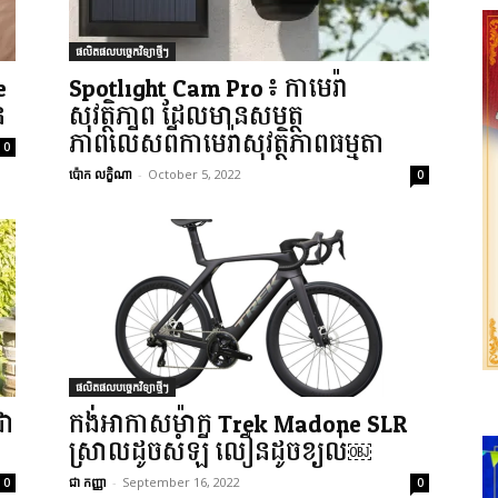
ផលិតផលបច្ចេកវិទ្យាថ្មីៗ
e
Spotlight Cam Pro៖ កាមេរ៉ា
ន
សុវត្ថិភាព ដែលមានសមត្ថ
ភាពលើសពីកាមេរ៉ាសុវត្ថិភាពធម្មតា
0
ប៉ោក លក្ខិណា
-
October 5, 2022
0
ផលិតផលបច្ចេកវិទ្យាថ្មីៗ
ជា
កង់អាកាសម៉ាក Trek Madone SLR
ស្រាលដូចសំឡី លឿនដូចខ្យល់￼
ជា កញ្ញា
-
September 16, 2022
0
0