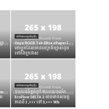
ផលិតផលបច្ចេកវិទ្យាថ្មីៗ
្សា
Onyx BOOX Tab Ultra ePaper៖
ថេប្លេតដែលមានអេក្រង់ច្បាស់ដូច
ទៅនឹងក្រដាស
ផលិតផលបច្ចេកវិទ្យាថ្មីៗ
am
ឧបករណ៍ផ្គត់ផ្គង់ថាមពលចល័ត
ិត
EcoFlow DELTA 2 អាចមានសមត្ថ
ភាពពី 1 ,000 ទៅ 3,000 Wh