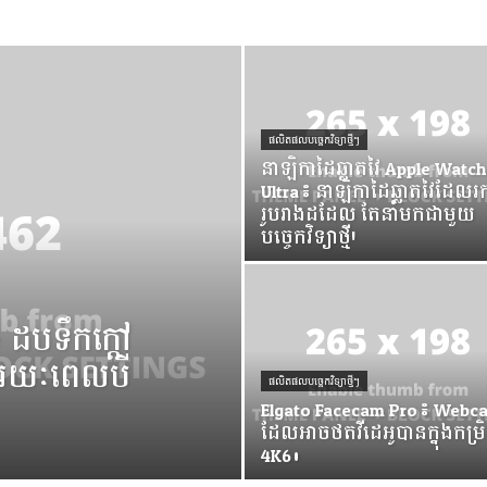
ផលិតផលបច្ចេកវិទ្យាថ្មីៗ
នាឡិកាដៃឆ្លាតវៃ Apple Watch
Ultra៖ នាឡិកាដៃឆ្លាតវៃដែលរក
រូបរាងដដែល តែនាំមកជាមួយ
បច្ចេកវិទ្យាថ្មី!
 ដបទឹកក្តៅ
ឹមរយៈពេលបី
ផលិតផលបច្ចេកវិទ្យាថ្មីៗ
Elgato Facecam Pro៖ Webc
ដែលអាចថតវីដេអូបានក្នុងកម្រ
4K60