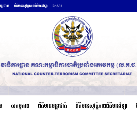
ន្តរជាតិ
ព័ត៌មានសុវត្ថិភាពព័ត៌មានវិទ្យា
ឯកសារ
ើម
សកម្មភាព
ព័ត៌មានអន្តរជាតិ
ព័ត៌មានសុវត្ថិភាពព័ត៌មានវិទ្យា