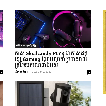
ផលិតផលបច្ចេកវិទ្យាថ្មីៗ
កាស Skullcandy PLYR ជាកាសឥត
ខ្សែ Gaming ដែលអាចគាំទ្របានរាល់
គ្រប់ឧបករណ៍ទាំងអស់
ប៉ោក លក្ខិណា
-
October 7, 2022
0
0