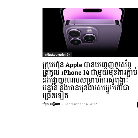
ផលិតផលបច្ចេកវិទ្យាថ្មីៗ
ក្រុមហ៊ុន Apple បានបញ្ចេញទូរស័ព្ទ
ត្រកូល iPhone 14 ជាមួយមុខងារភ្ជាប់
នឹងផ្កាយរណបសម្រាប់ការសង្គ្រោះ
បន្ទាន់ និងមានមុខងារសម្បូរបែបជា
ច្រើនទៀត
ប៉ោក លក្ខិណា
-
September 16, 2022